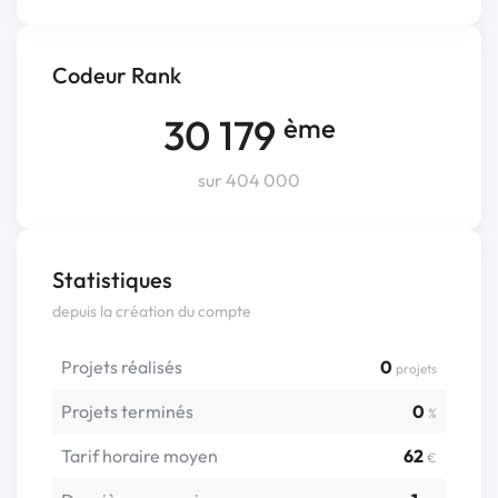
Codeur Rank
30 179
ème
sur 404 000
Statistiques
depuis la création du compte
Projets réalisés
0
projets
Projets terminés
0
%
Tarif horaire moyen
62
€