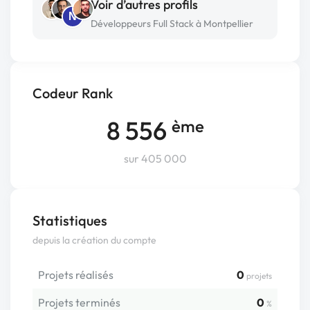
Voir d’autres profils
N
Développeurs Full Stack à Montpellier
Codeur Rank
8 556
ème
sur 405 000
Statistiques
depuis la création du compte
Projets réalisés
0
projets
Projets terminés
0
%