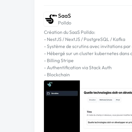
SaaS
Polldo
Création du SaaS Polldo:
- NestJS / NextJS / PostgreSQL / Kafka
- Système de scrutins avec invitations par
- Hébergé sur un cluster kubernetes dans 
- Billing Stripe
- Authentification via Stack Auth
- Blockchain