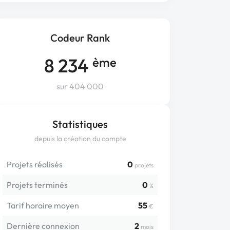
Codeur Rank
8 234
ème
sur 404 000
Statistiques
depuis la création du compte
Projets réalisés
0
projets
Projets terminés
0
%
Tarif horaire moyen
55
€
Dernière connexion
2
mois