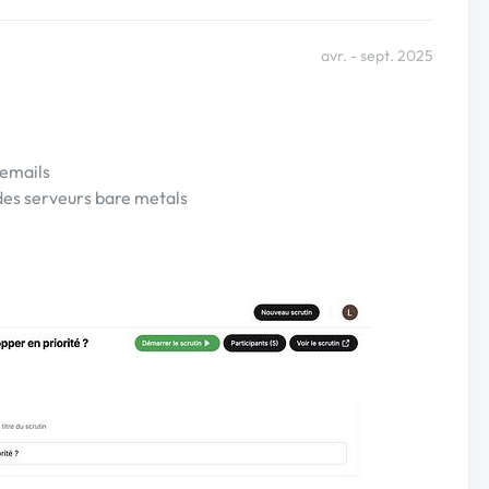
avr. - sept. 2025
 emails
des serveurs bare metals