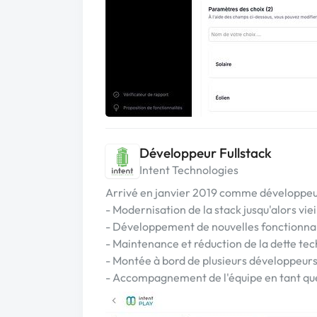
Développeur Fullstack
Intent Technologies
Arrivé en janvier 2019 comme développeur
- Modernisation de la stack jusqu'alors viei
- Développement de nouvelles fonctionnal
- Maintenance et réduction de la dette te
- Montée à bord de plusieurs développeurs
- Accompagnement de l'équipe en tant q