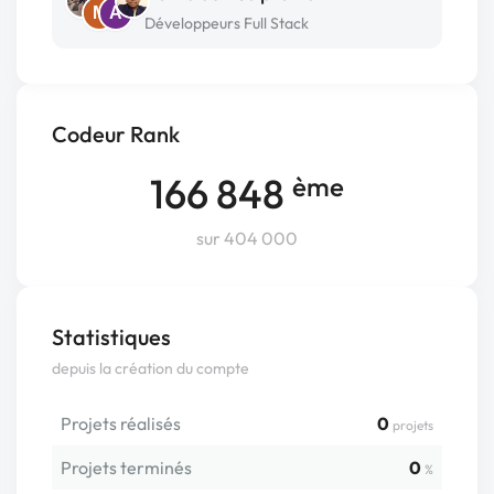
M
A
Développeurs Full Stack
Codeur Rank
166 848
ème
sur 404 000
Statistiques
depuis la création du compte
Projets réalisés
0
projets
Projets terminés
0
%