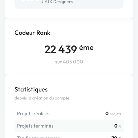
UI/UX Designers
Codeur Rank
22 439
ème
sur 405 000
Statistiques
depuis la création du compte
Projets réalisés
0
projets
Projets terminés
0
%