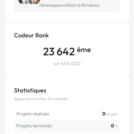
Développeurs React à Bordeaux
Codeur Rank
23 642
ème
sur 404 000
Statistiques
depuis la création du compte
Projets réalisés
0
projets
Projets terminés
0
%