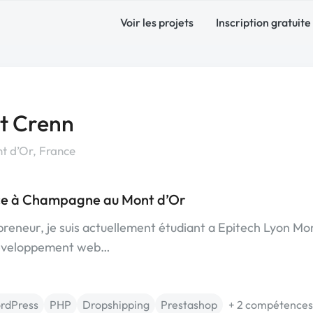
Voir les projets
Inscription gratuite
t Crenn
 d’Or, France
ce à Champagne au Mont d’Or
eneur, je suis actuellement étudiant a Epitech Lyon Mo
éveloppement web…
rdPress
PHP
Dropshipping
Prestashop
+ 2 compétences