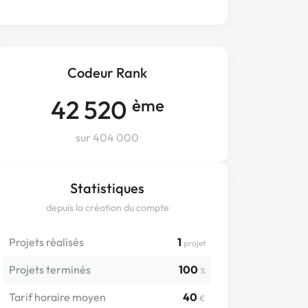
Codeur Rank
42 520
ème
sur 404 000
Statistiques
depuis la création du compte
Projets réalisés
1
projet
Projets terminés
100
%
Tarif horaire moyen
40
€