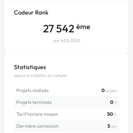
Codeur Rank
27 542
ème
sur 405 000
Statistiques
depuis la création du compte
Projets réalisés
0
projets
Projets terminés
0
%
Tarif horaire moyen
50
€
Dernière connexion
5
ans