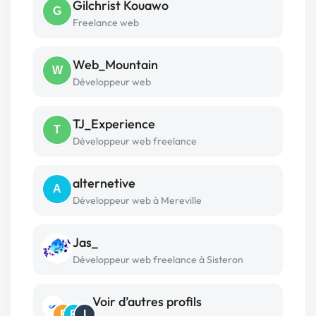
Gilchrist Kouawo
G
Freelance web
Web_Mountain
W
Développeur web
TJ_Experience
T
Développeur web freelance
alternetive
A
Développeur web à Mereville
Jas_
Développeur web freelance à Sisteron
Voir d’autres profils
E
R
I