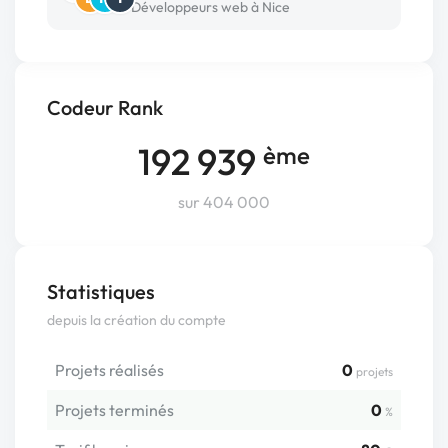
Développeurs web à Nice
Codeur Rank
192 939
ème
sur 404 000
Statistiques
depuis la création du compte
Projets réalisés
0
projets
Projets terminés
0
%