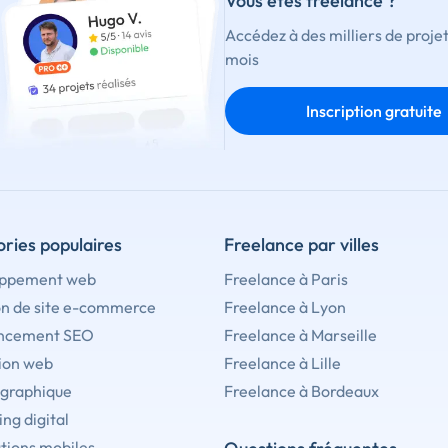
Vous êtes freelance ?
Accédez à des milliers de proje
mois
Inscription gratuite
ries populaires
Freelance par villes
ppement web
Freelance à Paris
on de site e-commerce
Freelance à Lyon
ncement SEO
Freelance à Marseille
ion web
Freelance à Lille
 graphique
Freelance à Bordeaux
ng digital
tions mobiles