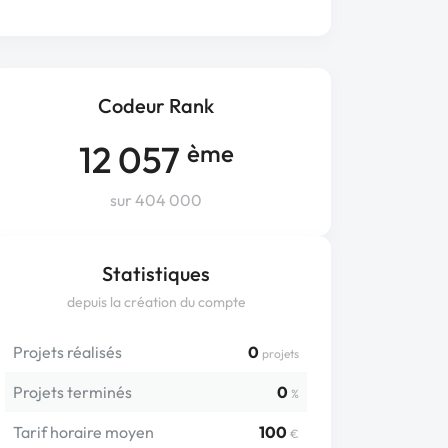
Codeur Rank
12 057
ème
sur 404 000
Statistiques
depuis la création du compte
Projets réalisés
0
projets
Projets terminés
0
%
Tarif horaire moyen
100
€