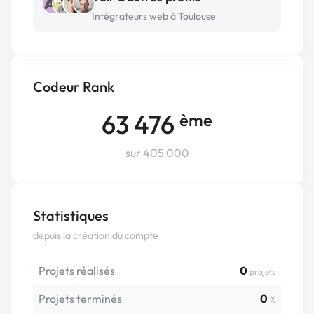
Intégrateurs web à Toulouse
Codeur Rank
63 476
ème
sur 405 000
Statistiques
depuis la création du compte
Projets réalisés
0
projets
Projets terminés
0
%