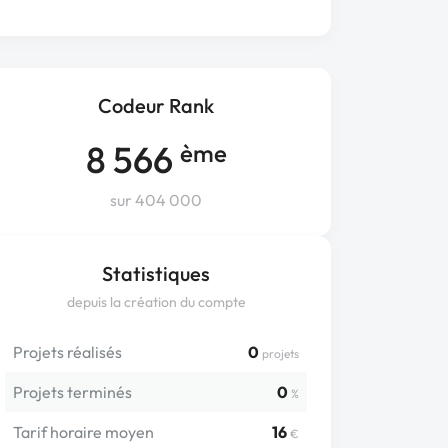
Codeur Rank
8 566
ème
sur 404 000
Statistiques
depuis la création du compte
Projets réalisés
0
projets
Projets terminés
0
%
Tarif horaire moyen
16
€