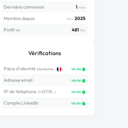
Dernière connexion
1
mois
Membre depuis
2025
Nov.
Profil vu
481
fois
Vérifications
Pièce d’identité
(
)
Guillaume…
Vérifié
Adresse email
Vérifié
N° de téléphone
(+33778…)
Vérifié
Compte LinkedIn
Vérifié