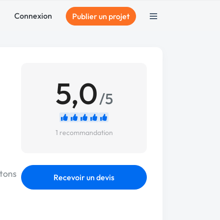
Connexion
Publier un projet
5,0
/5
1 recommandation
utons
Recevoir un devis