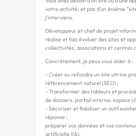
Vous avez besoin d’un site ou d’une ap
votre activité, et pas d’un énième “sit
j’interviens.
Développeur et chef de projet informa
réalise et fais évoluer des sites et a
collectivités, associations et centres
Concrètement, je peux vous aider à :
- Créer ou refondre un site vitrine pro
référencement naturel (SEO) ;
- Transformer des tableurs et procéd
de dossiers, portail interne, espace cl
- Sécuriser et fiabiliser un outil exi
réponse ;
préparer vos données et vos contenus 
artificielle (IA).