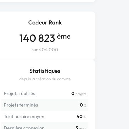
Codeur Rank
140 823
ème
sur 404 000
Statistiques
depuis la création du compte
Projets réalisés
0
projets
Projets terminés
0
%
Tarif horaire moyen
40
€
Dernière connexion
3
mois