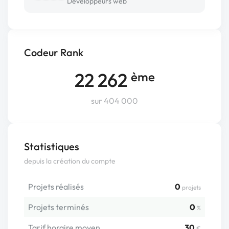
Développeurs web
Codeur Rank
22 262
ème
sur 404 000
Statistiques
depuis la création du compte
Projets réalisés
0
projets
Projets terminés
0
%
Tarif horaire moyen
30
€