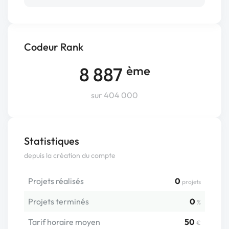
Codeur Rank
8 887
ème
sur 404 000
Statistiques
depuis la création du compte
Projets réalisés
0
projets
Projets terminés
0
%
Tarif horaire moyen
50
€