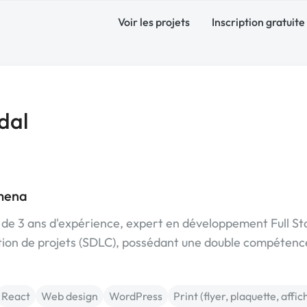
Voir les projets
Inscription gratuite
dal
amena
us de 3 ans d'expérience, expert en développement Full St
estion de projets (SDLC), possédant une double compétenc
React
Web design
WordPress
Print (flyer, plaquette, affic