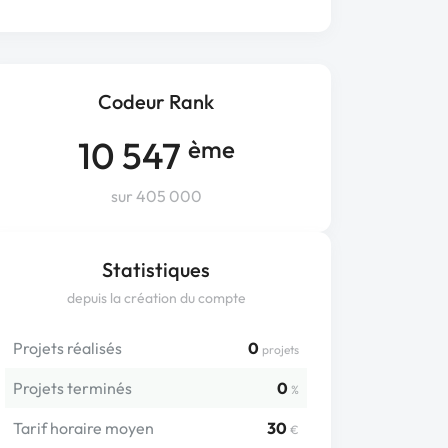
Codeur Rank
10 547
ème
sur 405 000
Statistiques
depuis la création du compte
Projets réalisés
0
projets
Projets terminés
0
%
Tarif horaire moyen
30
€