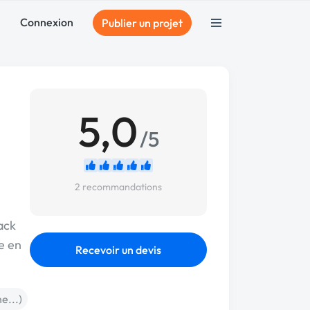
Connexion
Publier un projet
5,0
/5
2 recommandations
ack
e en
Recevoir un devis
he...)