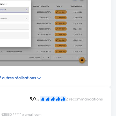
 2 autres réalisations
5,0
2 recommandations
/5
e INSEED
*****@gmail.com