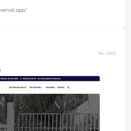
.vercel.app/
fév. 2025
D