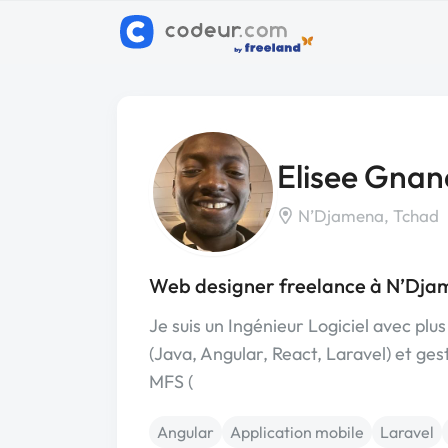
Elisee Gnan
N’Djamena, Tchad
Web designer freelance à N’Dj
Je suis un Ingénieur Logiciel avec pl
(Java, Angular, React, Laravel) et g
MFS (
Angular
Application mobile
Laravel