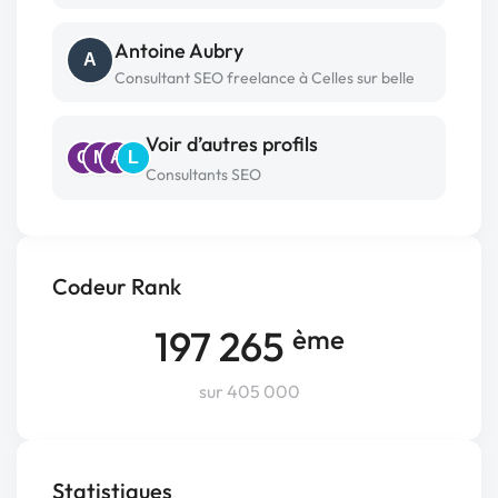
Antoine Aubry
A
Consultant SEO freelance à Celles sur belle
Voir d’autres profils
C
M
A
L
Consultants SEO
Codeur Rank
197 265
ème
sur 405 000
Statistiques