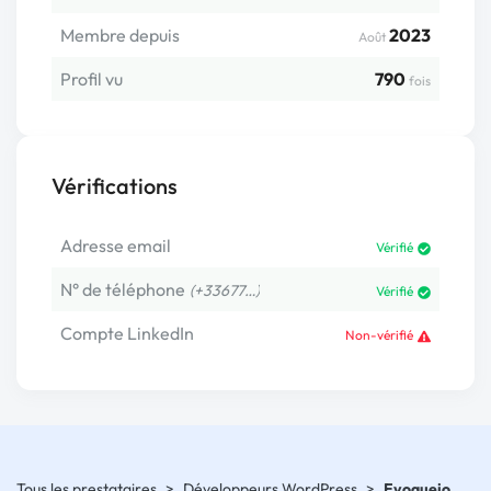
Membre depuis
2023
Août
Profil vu
790
fois
Vérifications
Adresse email
Vérifié
N° de téléphone
(+33677…)
Vérifié
Compte LinkedIn
Non-vérifié
Tous les prestataires
>
Développeurs WordPress
>
Evoqueio