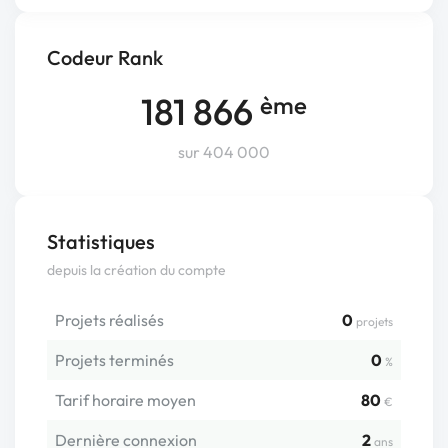
Codeur Rank
181 866
ème
sur 404 000
Statistiques
depuis la création du compte
Projets réalisés
0
projets
Projets terminés
0
%
Tarif horaire moyen
80
€
Dernière connexion
2
ans