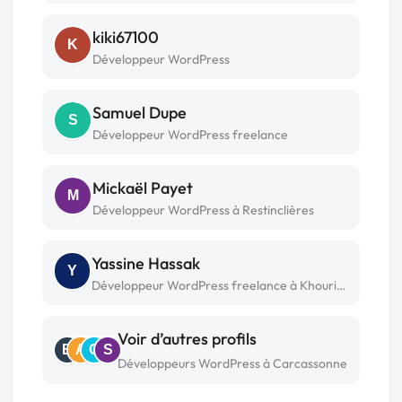
kiki67100
K
Développeur WordPress
Samuel Dupe
S
Développeur WordPress freelance
Mickaël Payet
M
Développeur WordPress à Restinclières
Yassine Hassak
Y
Développeur WordPress freelance à Khouribga
Voir d’autres profils
B
A
O
S
Développeurs WordPress à Carcassonne