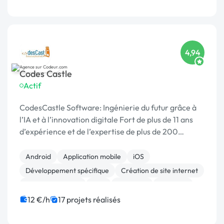
4,94
Codes Castle
Actif
CodesCastle Software: Ingénierie du futur grâce à
l’IA et à l’innovation digitale Fort de plus de 11 ans
d’expérience et de l’expertise de plus de 200
professionnels, CodesCastle Software est un ac
Android
Application mobile
iOS
Développement spécifique
Création de site internet
Site E-commerce
PHP
Full-stack
Symfony
SaaS
12 €/h
17 projets réalisés