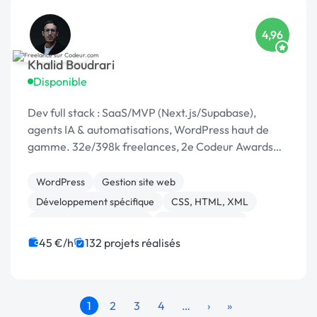
4,96
Khalid Boudrari
Disponible
Dev full stack : SaaS/MVP (Next.js/Supabase),
agents IA & automatisations, WordPress haut de
gamme. 32e/398k freelances, 2e Codeur Awards
2024, 4,96/5 sur 125 avis.
WordPress
Gestion site web
Développement spécifique
CSS, HTML, XML
Création de site internet
Site E-commerce
Admin système, sécurité
JavaScript
SaaS
API
45 €/h
132 projets réalisés
1
2
3
4
…
›
»