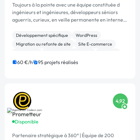
Toujours à la pointe avec une équipe constituée d
ingénieurs et ingénieures, développeurs séniors
aguerris, curieux, en veille permanente en interne
au sein de l'entreprise. Un atelier de développent
breton (français!) , senior depuis 2011. ...
Développement spécifique
WordPress
Migration ou refonte de site
Site E-commerce
Prestashop
Modules et composants
Symfony
WooCommerce
Magento
Laravel
60 €/h
95 projets réalisés
4,92
Prometteur
Disponible
Partenaire stratégique à 360° | Équipe de 200