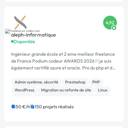
4,92
aleph-informatique
Disponible
Ingénieur grande école et 2 eme meilleur freelance
de France Podium codeur AWARDS 2026 ! ! je suis
également certifié azure et oracle. Pro du php et de
la sécurité
Admin système, sécurité
Prestashop
PHP
WordPress
Migration ou refonte de site
Linux
Sécurité
Développement spécifique
Magento
Maintenance
50 €/h
150 projets réalisés