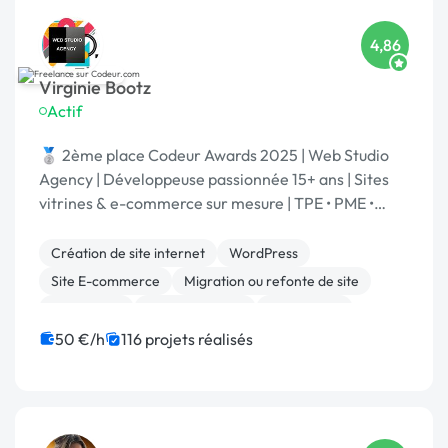
4,86
Virginie Bootz
Actif
🥈 2ème place Codeur Awards 2025 | Web Studio
Agency | Développeuse passionnée 15+ ans | Sites
vitrines & e-commerce sur mesure | TPE • PME •
Grands comptes | Votre projet | Spécialisé IA
Création de site internet
WordPress
Site E-commerce
Migration ou refonte de site
Prestashop
Site clé en main
Web design
WooCommerce
Développement spécifique
50 €/h
116 projets réalisés
Integration HTML