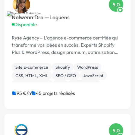
5,0
Nolwenn Drai--Laguens
Disponible
Ryse Agency – L’agence e-commerce certifiée qui
transforme vos idées en succès. Experts Shopify
Plus & WordPress, design premium, optimisation
continue.
Site E-commerce
Shopify
WordPress
CSS, HTML, XML
SEO / GEO
JavaScript
Charte graphique
PHP
Dropshipping
95 €/h
45 projets réalisés
5,0