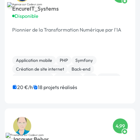
EncureIT_Systems
Disponible
Pionnier de la Transformation Numérique par l'IA
Application mobile
PHP
Symfony
Création de site internet
Back-end
Site E-commerce
WordPress
API
Android
React
20 €/h
18 projets réalisés
4,99
Jacques Behar