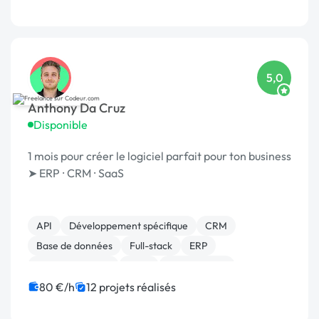
Système de paiement
5,0
Anthony Da Cruz
Disponible
1 mois pour créer le logiciel parfait pour ton business
➤ ERP ⸱ CRM ⸱ SaaS
API
Développement spécifique
CRM
Base de données
Full-stack
ERP
Gestion site web
SaaS
Agile / Scrum
Gestion de projet
80 €/h
12 projets réalisés