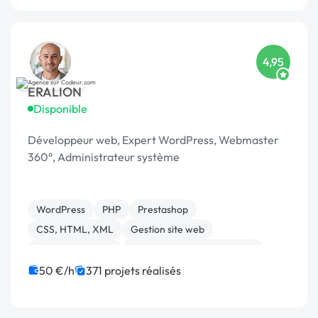
4,95
ERALION
Disponible
Développeur web, Expert WordPress, Webmaster
360°, Administrateur système
WordPress
PHP
Prestashop
CSS, HTML, XML
Gestion site web
Site E-commerce
Migration ou refonte de site
Admin système, sécurité
JavaScript
50 €/h
371 projets réalisés
Développement spécifique