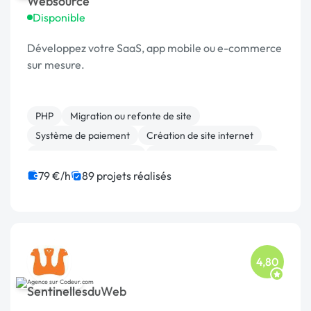
Websource
Disponible
Développez votre SaaS, app mobile ou e-commerce
sur mesure.
PHP
Migration ou refonte de site
Système de paiement
Création de site internet
Modules et composants
Développement spécifique
JavaScript
SEO / GEO
Linux
CMS
79 €/h
89 projets réalisés
4,80
SentinellesduWeb