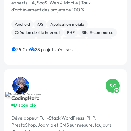
experts | IA, SaaS, Web & Mobile | Taux
d'achèvement des projets de 100 %
Android
iOS
Application mobile
Création de site internet
PHP
Site E-commerce
Full-stack
AngularJS
Back-end
Front-end
35 €/h
28 projets réalisés
5,0
CodingHero
Disponible
Développeur Full-Stack WordPress, PHP,
PrestaShop, Joomla et CMS sur mesure, toujours