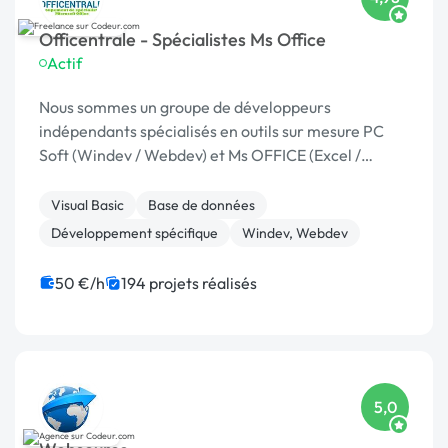
Officentrale - Spécialistes Ms Office
Actif
Nous sommes un groupe de développeurs
indépendants spécialisés en outils sur mesure PC
Soft (Windev / Webdev) et Ms OFFICE (Excel /
Access). Depuis 2012, nous avons développé des
centaines applications. Toujours intéressés par de
Visual Basic
Base de données
nouvelles co...
Développement spécifique
Windev, Webdev
50 €/h
194 projets réalisés
5,0