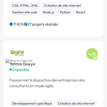
plateforme.
CSS, HTML, XML
Création de site internet
Gestion site web
Node.js
Python
React
71 €/h
27 projets réalisés
4,29
Yatma Gueye
Disponible
Faseya met à disposition des entreprises des
consultants en mode agile.
Développement spécifique
Création de site internet