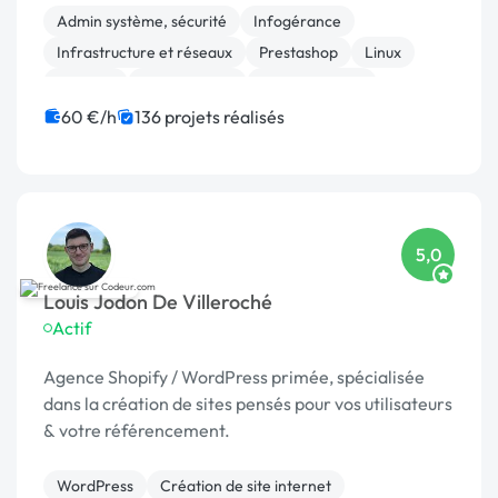
infr
Admin système, sécurité
Infogérance
Infrastructure et réseaux
Prestashop
Linux
Sécurité
Maintenance
Administration
Migration
Migration ou refonte de site
60 €/h
136 projets réalisés
5,0
Louis Jodon De Villeroché
Actif
Agence Shopify / WordPress primée, spécialisée
dans la création de sites pensés pour vos utilisateurs
& votre référencement.
WordPress
Création de site internet