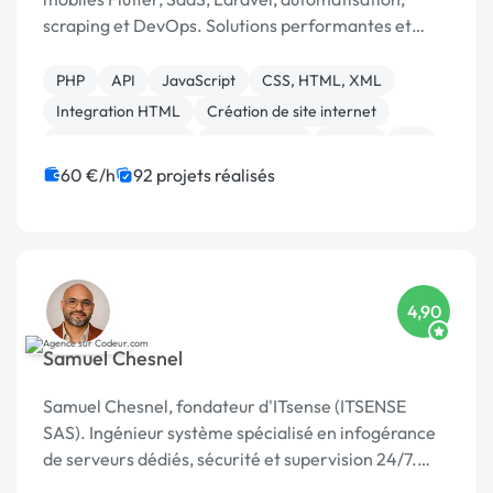
scraping et DevOps. Solutions performantes et
scalables 🚀 Top 5 Codeur Awards 2024
PHP
API
JavaScript
CSS, HTML, XML
Integration HTML
Création de site internet
Application mobile
Ruby on Rails
Paypal
iOS
60 €/h
92 projets réalisés
4,90
Samuel Chesnel
Samuel Chesnel, fondateur d'ITsense (ITSENSE
SAS). Ingénieur système spécialisé en infogérance
de serveurs dédiés, sécurité et supervision 24/7.
Plus de 15 ans à gérer, sécuriser et dépanner des