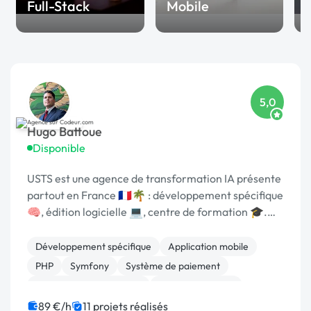
Full-Stack
Mobile
5,0
Hugo Battoue
Disponible
USTS est une agence de transformation IA présente
partout en France 🇫🇷🌴 : développement spécifique
🧠, édition logicielle 💻, centre de formation 🎓.
Agréée CII, CIR, Qualiopi, 1er [URL MASQUÉE] 🏆 !
Développement spécifique
Application mobile
PHP
Symfony
Système de paiement
Admin système, sécurité
CSS, HTML, XML
WordPress
Back-end
Full-stack
89 €/h
11 projets réalisés