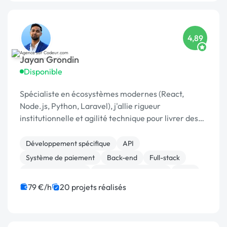
4,89
Jayan Grondin
Disponible
Spécialiste en écosystèmes modernes (React,
Node.js, Python, Laravel), j'allie rigueur
institutionnelle et agilité technique pour livrer des
produits digitaux sécurisés et innovants.
Développement spécifique
API
Système de paiement
Back-end
Full-stack
Application mobile
Experience utilisateur
SaaS
Chatbot
JavaScript
79 €/h
20 projets réalisés