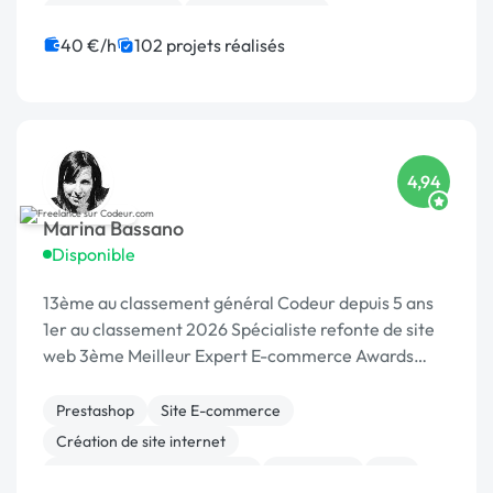
Gestion site web
Site E-commerce
CSS, HTML, XML
Maintenance
40 €/h
102 projets réalisés
Migration ou refonte de site
Charte graphique
4,94
Marina Bassano
Disponible
13ème au classement général Codeur depuis 5 ans
1er au classement 2026 Spécialiste refonte de site
web 3ème Meilleur Expert E-commerce Awards
2024 Dans le Top 10 du Meilleur Prestataire Awards
2024
Prestashop
Site E-commerce
Création de site internet
Migration ou refonte de site
WordPress
PHP