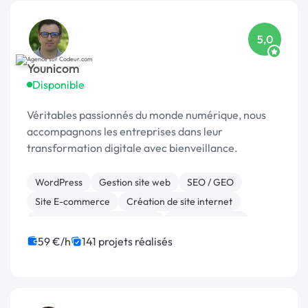
5,0
Younicom
Disponible
Véritables passionnés du monde numérique, nous
accompagnons les entreprises dans leur
transformation digitale avec bienveillance.
WordPress
Gestion site web
SEO / GEO
Site E-commerce
Création de site internet
Migration ou refonte de site
WooCommerce
Référencement, liens
Marketing
59 €/h
141 projets réalisés
Application mobile