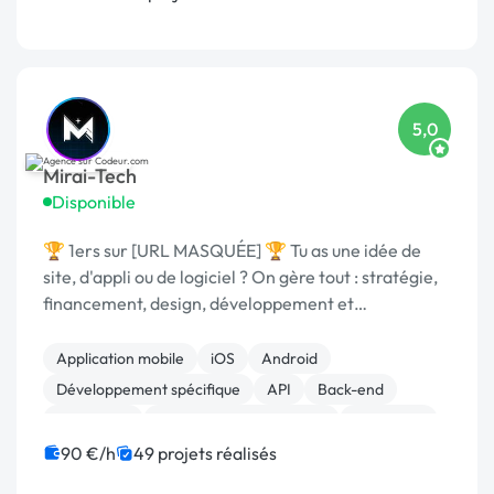
5,0
Mirai-Tech
Disponible
🏆 1ers sur [URL MASQUÉE] 🏆 Tu as une idée de
site, d'appli ou de logiciel ? On gère tout : stratégie,
financement, design, développement et
commercialisation.
Application mobile
iOS
Android
Développement spécifique
API
Back-end
JavaScript
Création de site internet
Front-end
Full-stack
90 €/h
49 projets réalisés