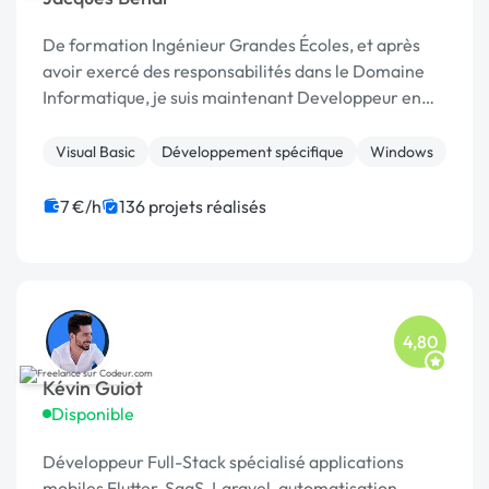
De formation Ingénieur Grandes Écoles, et après
avoir exercé des responsabilités dans le Domaine
Informatique, je suis maintenant Developpeur en
Freelance et prends en charge des missions en
Télétravail. Je travaille exclusivement sur les outils
Visual Basic
Développement spécifique
Windows
...
7 €/h
136 projets réalisés
4,80
Kévin Guiot
Disponible
Développeur Full-Stack spécialisé applications
mobiles Flutter, SaaS, Laravel, automatisation,