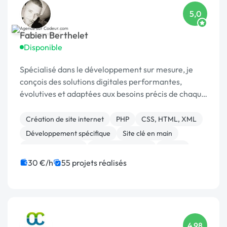
5,0
Fabien Berthelet
Disponible
Spécialisé dans le développement sur mesure, je
conçois des solutions digitales performantes,
évolutives et adaptées aux besoins précis de chaque
client.
Création de site internet
PHP
CSS, HTML, XML
Développement spécifique
Site clé en main
Site E-commerce
Charte graphique
Paypal
Gestion site web
JavaScript
30 €/h
55 projets réalisés
4,98