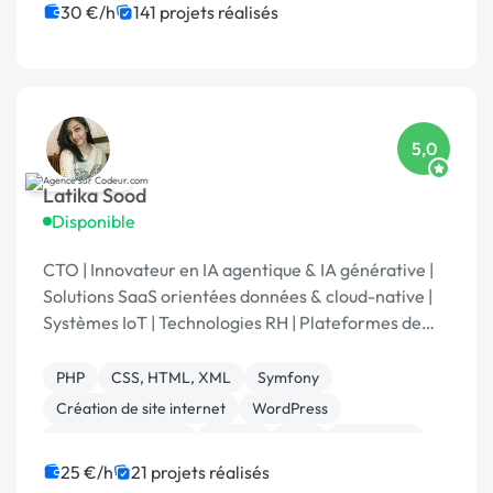
SEO / GEO
CSS, HTML, XML
Rédaction
30 €/h
141 projets réalisés
Charte graphique
5,0
Latika Sood
Disponible
CTO | Innovateur en IA agentique & IA générative |
Solutions SaaS orientées données & cloud-native |
Systèmes IoT | Technologies RH | Plateformes de
reporting ESG | +12 ans d’expérience en leadership
PHP
CSS, HTML, XML
Symfony
Création de site internet
WordPress
Application mobile
Python
C++
Front-end
Gestion de projet
25 €/h
21 projets réalisés