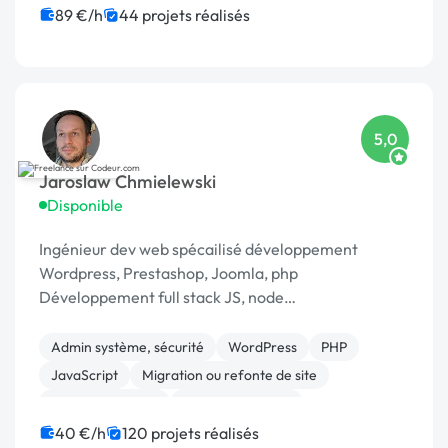
Web Analytics
89 €/h
44 projets réalisés
5,0
Jaroslaw Chmielewski
Disponible
Ingénieur dev web spécailisé développement
Wordpress, Prestashop, Joomla, php
Développement full stack JS, node
Scrapping/extraction données web Développement
chat temp réel : [URL MASQUÉE], webrtc
Admin système, sécurité
WordPress
PHP
JavaScript
Migration ou refonte de site
Base de données
CSS, HTML, XML
Création de site internet
Joomla
40 €/h
120 projets réalisés