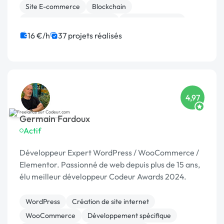
Site E-commerce
Blockchain
Migration ou refonte de site
Gestion de projet
IoT
Dropshipping
Ubercart
16 €/h
37 projets réalisés
Admin système, sécurité
4,97
Germain Fardoux
Actif
Développeur Expert WordPress / WooCommerce /
Elementor. Passionné de web depuis plus de 15 ans,
élu meilleur développeur Codeur Awards 2024.
WordPress
Création de site internet
WooCommerce
Développement spécifique