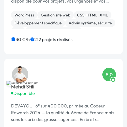
disponible pour vos projets, vos urgences et vos
interventions rapides.
WordPress
Gestion site web
CSS, HTML, XML
Développement spécifique
Admin système, sécurité
PHP
Migration ou refonte de site
Site E-commerce
Prestashop
WooCommerce
30 €/h
212 projets réalisés
5,0
Mehdi Stili
Disponible
DEV4YOU : 6ᵉ sur 400 000, primée au Codeur
Rewards 2024 — la qualité du 6ème de France mais
sans les prix des grosses agences. En bref :
Probablement le meilleur rapport qualité/prix de la