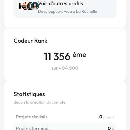
Voir d’autres profils
Développeurs web à La Rochelle
Codeur Rank
11 356
ème
sur 404 000
Statistiques
depuis la création du compte
Projets réalisés
0
projets
Projets terminés
0
%