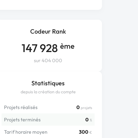
Codeur Rank
147 928
ème
sur 404 000
Statistiques
depuis la création du compte
Projets réalisés
0
projets
Projets terminés
0
%
Tarif horaire moyen
300
€