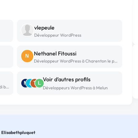
vlepeule
Développeur WordPress
Nethanel Fitoussi
N
Développeur WordPress à Charenton le pont
Voir d’autres profils
M
J
T
L
Développeur WordPress freelance à Sidi bouzid
Développeurs WordPress à Melun
Elisabethpluquet