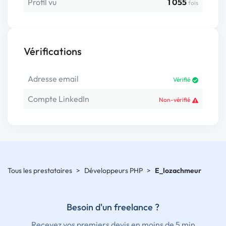
Profil vu
1 055
fois
Vérifications
Adresse email
Vérifié
Compte LinkedIn
Non-vérifié
Tous les prestataires
>
Développeurs PHP
>
E_lozachmeur
Besoin d'un freelance ?
Recevez vos premiers devis en moins de 5 min