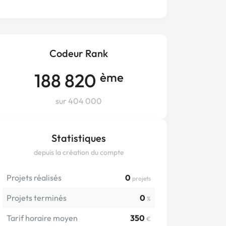
Codeur Rank
188 820
ème
sur 404 000
Statistiques
depuis la création du compte
Projets réalisés
0
projets
Projets terminés
0
%
Tarif horaire moyen
350
€