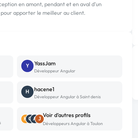
nception en amont, pendant et en aval d'un
 pour apporter le meilleur au client.
YassJam
Y
Développeur Angular
hacene1
H
Développeur Angular à Saint denis
Voir d’autres profils
K
C
A
J
s
Développeurs Angular à Toulon