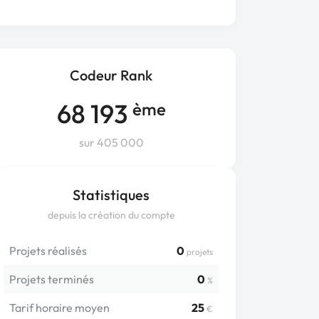
Codeur Rank
68 193
ème
sur 405 000
Statistiques
depuis la création du compte
Projets réalisés
0
projets
Projets terminés
0
%
Tarif horaire moyen
25
€