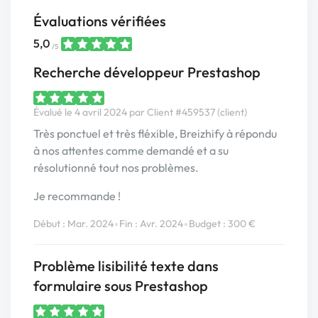
Évaluations vérifiées
5,0
/5
Recherche développeur Prestashop
Évalué le 4 avril 2024 par Client #459537 (client)
Très ponctuel et très fléxible, Breizhify à répondu
à nos attentes comme demandé et a su
résolutionné tout nos problèmes.
Je recommande !
•
•
Début : Mar. 2024
Fin : Avr. 2024
Budget : 300 €
Problème lisibilité texte dans
formulaire sous Prestashop