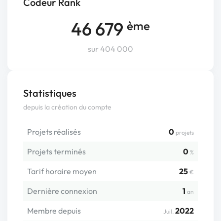
Codeur Rank
46 679
ème
sur 404 000
Statistiques
depuis la création du compte
Projets réalisés
0
projets
Projets terminés
0
%
Tarif horaire moyen
25
€
Dernière connexion
1
an
Membre depuis
2022
Juil.