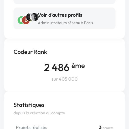
Voir d’autres profils
B
L
Administrateurs réseau à Paris
Codeur Rank
2 486
ème
sur 405 000
Statistiques
depuis la création du compte
Projets réalisés
3
projets