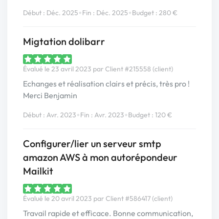
•
•
Début : Déc. 2025
Fin : Déc. 2025
Budget : 280 €
Migtation dolibarr
Évalué le 23 avril 2023 par Client #215558 (client)
Echanges et réalisation clairs et précis, très pro !
Merci Benjamin
•
•
Début : Avr. 2023
Fin : Avr. 2023
Budget : 120 €
Configurer/lier un serveur smtp
amazon AWS à mon autorépondeur
Mailkit
Évalué le 20 avril 2023 par Client #586417 (client)
Travail rapide et efficace. Bonne communication,