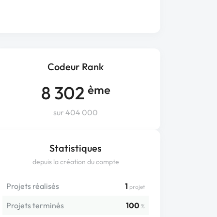
Codeur Rank
8 302
ème
sur 404 000
Statistiques
depuis la création du compte
Projets réalisés
1
projet
Projets terminés
100
%