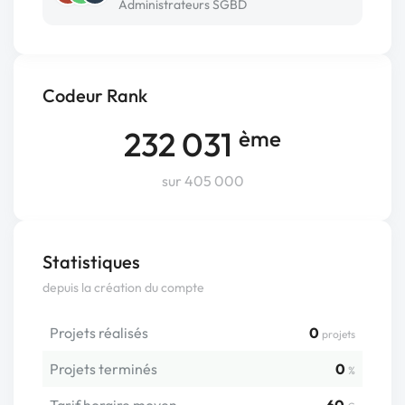
Administrateurs SGBD
Codeur Rank
232 031
ème
sur 405 000
Statistiques
depuis la création du compte
Projets réalisés
0
projets
Projets terminés
0
%