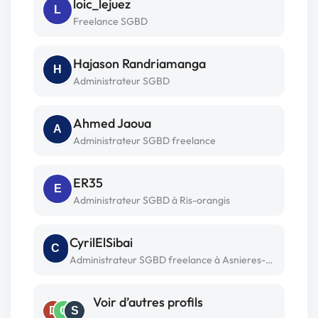
loic_lejuez
L
Freelance SGBD
Hajason Randriamanga
H
Administrateur SGBD
Ahmed Jaoua
A
Administrateur SGBD freelance
ER35
E
Administrateur SGBD à Ris-orangis
CyrilElSibai
C
Administrateur SGBD freelance à Asnieres-sur-seine
Voir d’autres profils
D
O
S