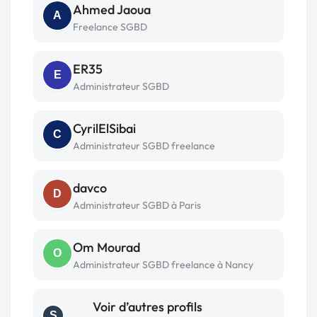
Ahmed Jaoua
A
Freelance SGBD
ER35
E
Administrateur SGBD
CyrilElSibai
C
Administrateur SGBD freelance
davco
D
Administrateur SGBD à Paris
Om Mourad
O
Administrateur SGBD freelance à Nancy
Voir d’autres profils
S