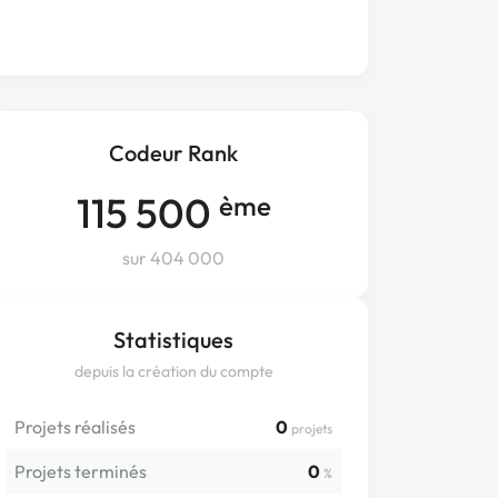
Codeur Rank
115 500
ème
sur 404 000
Statistiques
depuis la création du compte
Projets réalisés
0
projets
Projets terminés
0
%