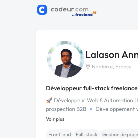
Lalason An
Nanterre, France
Développeur full-stack freelanc
🚀 Développeur Web & Automation | E
prospection B2B 🔹 Développement 
Voir plus
Front-end
Full-stack
Gestion de proje