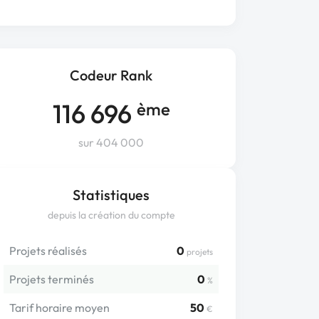
Codeur Rank
116 696
ème
sur 404 000
Statistiques
depuis la création du compte
Projets réalisés
0
projets
Projets terminés
0
%
Tarif horaire moyen
50
€