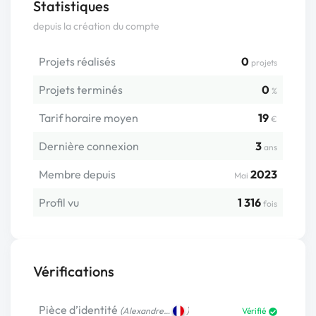
Statistiques
depuis la création du compte
Projets réalisés
0
projets
Projets terminés
0
%
Tarif horaire moyen
19
€
Dernière connexion
3
ans
Membre depuis
2023
Mai
Profil vu
1 316
fois
Vérifications
Pièce d’identité
(
)
Alexandre…
Vérifié