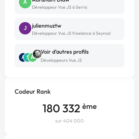
A
Développeur Vue.JS à Serris
julienmuztw
J
Développeur Vue.JS freelance à Seynod
Voir d’autres profils
A
S
A
Développeurs Vue.JS
Codeur Rank
180 332
ème
sur 404 000