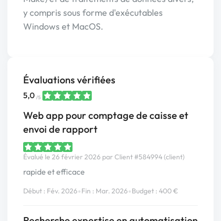
y compris sous forme d'exécutables
Windows et MacOS.
Évaluations vérifiées
5,0
/5
Web app pour comptage de caisse et
envoi de rapport
Évalué le 26 février 2026 par Client #584994 (client)
rapide et efficace
•
•
Début : Fév. 2026
Fin : Mar. 2026
Budget : 400 €
Recherche expertise en automatisation