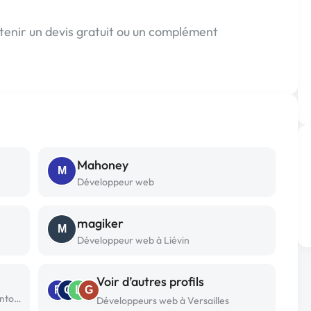
tenir un devis gratuit ou un complément
Mahoney
M
Développeur web
magiker
M
Développeur web à Liévin
Voir d’autres profils
F
G
L
G
Développeur web freelance à Cergy pontoise cedex
Développeurs web à Versailles