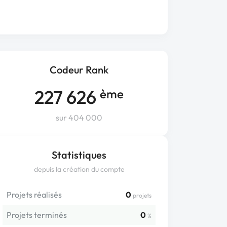
Codeur Rank
227 626
ème
sur 404 000
Statistiques
depuis la création du compte
Projets réalisés
0
projets
Projets terminés
0
%