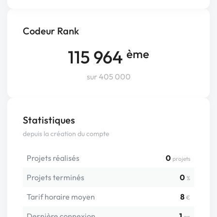
Codeur Rank
115 964
ème
sur 405 000
Statistiques
depuis la création du compte
Projets réalisés
0
projets
Projets terminés
0
%
Tarif horaire moyen
8
€
Dernière connexion
1
an