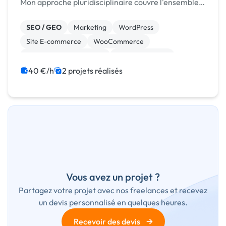
Mon approche pluridisciplinaire couvre l'ensemble
des aspects liés à la création, au développement et
à la promotion de votre entreprise. 👍
SEO / GEO
Marketing
WordPress
Compétences Clé...
Site E-commerce
WooCommerce
Création de site internet
Gestion site web
Site clé en main
CAO
Motion design
40 €/h
2 projets réalisés
Vous avez un projet ?
Partagez votre projet avec nos freelances et recevez
un devis personnalisé en quelques heures.
→
Recevoir des devis