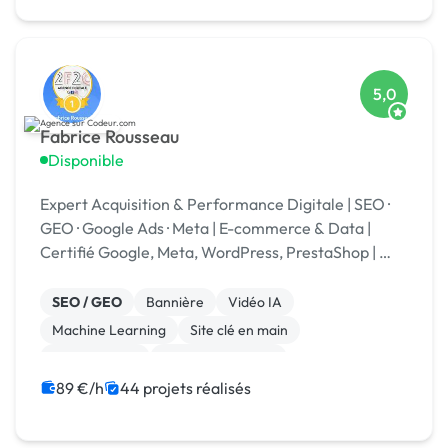
5,0
Fabrice Rousseau
Disponible
Expert Acquisition & Performance Digitale | SEO ·
GEO · Google Ads · Meta | E-commerce & Data |
Certifié Google, Meta, WordPress, PrestaShop | 🏆
Codeur Awards 2025
SEO / GEO
Bannière
Vidéo IA
Machine Learning
Site clé en main
Landing page
Integration HTML
Experience utilisateur
CSS, HTML, XML
Stripe
89 €/h
44 projets réalisés