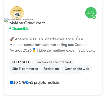
4,87
Mylène Gandubert
Disponible
🚀 Agence SEO | +10 ans d’expérience | Élue
Meilleur consultant webmarketing aux Codeur
Awards 2026🥇 | Élue 2è meilleur expert SEO aux
Codeur Awards 2024 🥈 | Certifiée WordPress &
Shopify
SEO / GEO
Création de site internet
Site E-commerce
Rédaction
Gestion site web
WordPress
Référencement, liens
CMS
Shopify
Site clé en main
30 €/h
45 projets réalisés