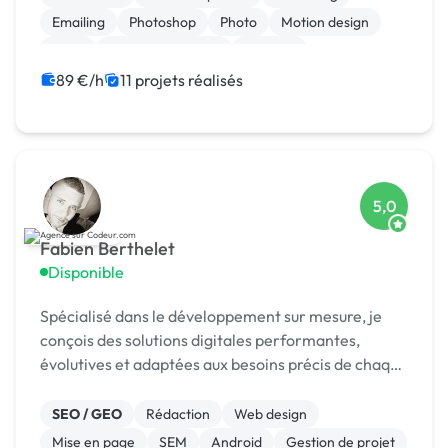
Emailing
Photoshop
Photo
Motion design
Logo
Charte graphique
Boutons
89 €/h
11 projets réalisés
5,0
Fabien Berthelet
Disponible
Spécialisé dans le développement sur mesure, je
conçois des solutions digitales performantes,
évolutives et adaptées aux besoins précis de chaque
client.
SEO / GEO
Rédaction
Web design
Mise en page
SEM
Android
Gestion de projet