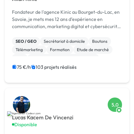
Fondateur de l'agence Kinic au Bourget-du-Lac, en
Savoie, je mets mes 12 ans d’expérience en
communication, marketing digital et cybersécurité
au service des entreprises. Investi également dans
le secteur du sport, je conçois des stratégies de
SEO / GEO
Secrétariat à domicile
Boutons
mar...
Télémarketing
Formation
Etude de marché
SEM
Campagne display avec bannières
Animation 3D
Création ou conversion ebook
75 €/h
103 projets réalisés
5,0
Lucas Kacem De Vincenzi
Disponible