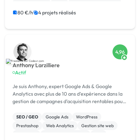
Site clé en main
SaaS
Modules et composants
Migration ou refonte de site
80 €/h
4 projets réalisés
4,96
Anthony Larzilliere
Actif
Je suis Anthony, expert Google Ads & Google
Analytics avec plus de 10 ans d’expérience dans la
gestion de campagnes d’acquisition rentables pour
e-commerces et entreprises en quête de leads
qualifiés.
SEO / GEO
Google Ads
WordPress
Prestashop
Web Analytics
Gestion site web
Marketing
Référencement, liens
SEM