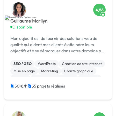
4,86
Guillaume Marilyn
Disponible
Mon objectif est de fournir des solutions web de
qualité qui aident mes clients à atteindre leurs
objectifs et à se démarquer dans votre domaine par
la création des interfaces attrayantes et
fonctionnelles qui captivent les utilisateurs. Je
SEO / GEO
WordPress
Création de site internet
vou...
Mise en page
Marketing
Charte graphique
Emailing
Community management
Formation
Audio, Video, Multimedia
50 €/h
55 projets réalisés