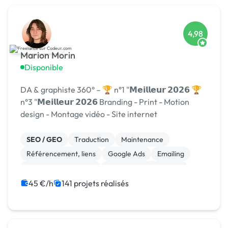
4,98
Marion Morin
Disponible
DA & graphiste 360° – 🏆 n°1 "𝗠𝗲𝗶𝗹𝗹𝗲𝘂𝗿 𝟮𝟬𝟮𝟲 🏆
n°3 "𝗠𝗲𝗶𝗹𝗹𝗲𝘂𝗿 𝟮𝟬𝟮𝟲 Branding - Print - Motion
design - Montage vidéo - Site internet
SEO / GEO
Traduction
Maintenance
Référencement, liens
Google Ads
Emailing
Relecture, correction
Modules et composants
Migration ou refonte de site
Landing page
45 €/h
141 projets réalisés