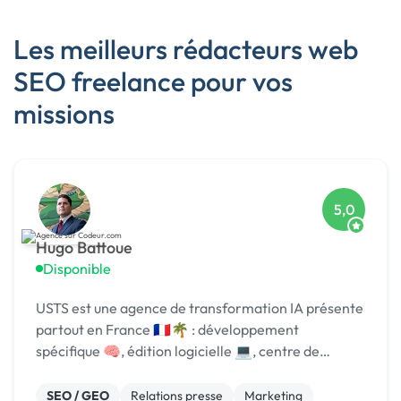
Les meilleurs rédacteurs web
SEO freelance pour vos
missions
5,0
Hugo Battoue
Disponible
USTS est une agence de transformation IA présente
partout en France 🇫🇷🌴 : développement
spécifique 🧠, édition logicielle 💻, centre de
formation 🎓. Agréée CII, CIR, Qualiopi, 1er [URL
MASQUÉE] 🏆 !
SEO / GEO
Relations presse
Marketing