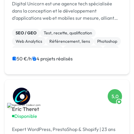
Digital Unicorn est une agence tech spécialisée
dans la conception et le développement
d’applications web et mobiles sur mesure, alliant
performance, design et innovation.
SEO / GEO
Test, recette, qualification
Web Analytics
Référencement, liens
Photoshop
Modules et composants
CSS, HTML, XML
CMS
Site E-commerce
Vue.JS
50 €/h
4 projets réalisés
5,0
Eric Theret
Disponible
Expert WordPress, PrestaShop & Shopify | 23 ans