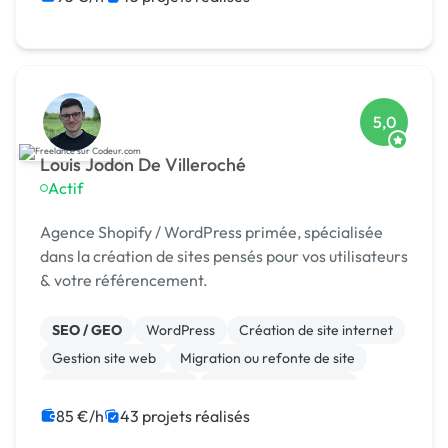
5,0
Louis Jodon De Villeroché
Actif
Agence Shopify / WordPress primée, spécialisée
dans la création de sites pensés pour vos utilisateurs
& votre référencement.
SEO / GEO
WordPress
Création de site internet
Gestion site web
Migration ou refonte de site
Experience utilisateur
Référencement, liens
Site E-commerce
Landing page
Stripe
85 €/h
43 projets réalisés