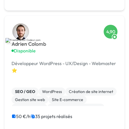
4,90
Adrien Colomb
Disponible
Développeur WordPress - UX/Design - Webmaster
⭐
SEO / GEO
WordPress
Création de site internet
Gestion site web
Site E-commerce
WooCommerce
Migration ou refonte de site
Experience utilisateur
Charte graphique
50 €/h
35 projets réalisés
Landing page