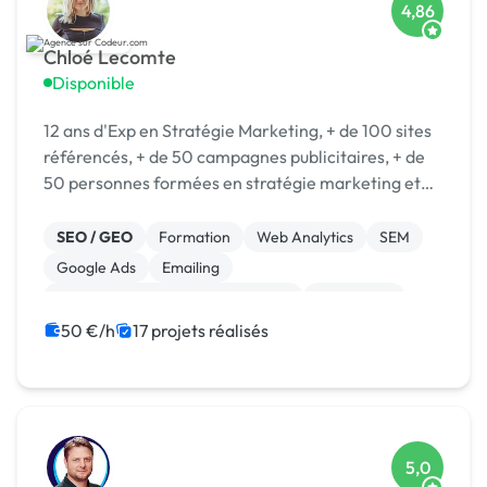
4,86
Chloé Lecomte
Disponible
12 ans d'Exp en Stratégie Marketing, + de 100 sites
référencés, + de 50 campagnes publicitaires, + de
50 personnes formées en stratégie marketing et
opérationnel.
SEO / GEO
Formation
Web Analytics
SEM
Google Ads
Emailing
Campagne display avec bannières
Midjourney
Machine Learning
Web design
50 €/h
17 projets réalisés
5,0