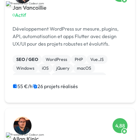
Jan Vancoillie
Actif
Développement WordPress sur mesure, plugins,
API, automatisation et apps Flutter avec design
UX/UI pour des projets robustes et évolutifs.
SEO / GEO
WordPress
PHP
Vue.JS
Windows
iOS
jQuery
macOS
WooCommerce
Admin système, sécurité
55 €/h
26 projets réalisés
4,88
Allan Kinic