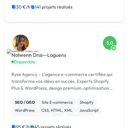
CSS, HTML, XML
Rédaction
Charte graphique
30 €/h
141 projets réalisés
5,0
Nolwenn Drai--Laguens
Disponible
Ryse Agency – L’agence e-commerce certifiée qui
transforme vos idées en succès. Experts Shopify
Plus & WordPress, design premium, optimisation
continue.
SEO / GEO
Site E-commerce
Shopify
WordPress
CSS, HTML, XML
JavaScript
Charte graphique
PHP
Dropshipping
95 €/h
45 projets réalisés