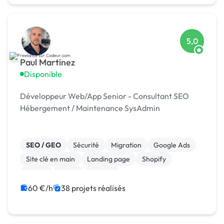
5,0
Paul Martinez
Disponible
Développeur Web/App Senior - Consultant SEO
Hébergement / Maintenance SysAdmin
SEO / GEO
Sécurité
Migration
Google Ads
Site clé en main
Landing page
Shopify
jQuery
React
Node.js
60 €/h
38 projets réalisés