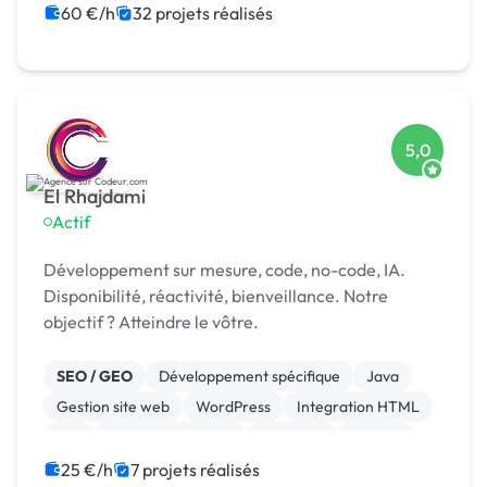
Landing page
60 €/h
32 projets réalisés
5,0
El Rhajdami
Actif
Développement sur mesure, code, no-code, IA.
Disponibilité, réactivité, bienveillance. Notre
objectif ? Atteindre le vôtre.
SEO / GEO
Développement spécifique
Java
Gestion site web
WordPress
Integration HTML
API
Application mobile
Back-end
Docker
25 €/h
7 projets réalisés