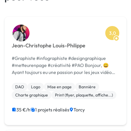
3,0
Jean-Christophe Louis-Philippe
#Graphiste #infographiste #designgraphique
#metteurenpage #créativité #PAO Bonjour, 😄
Ayant toujours eu une passion pour les jeux vidéo
🎮, j'ai fais des études en Media Créatif avec une
spécialisation en Game Art, et en tant
DAO
Logo
Mise en page
Bannière
qu'infographiste...
Charte graphique
Print (flyer, plaquette, affiche...)
35 €/h
1 projets réalisés
Torcy