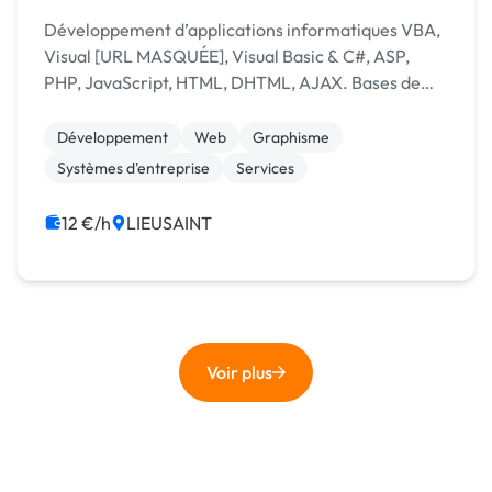
Développement d’applications informatiques VBA,
Visual [URL MASQUÉE], Visual Basic & C#, ASP,
PHP, JavaScript, HTML, DHTML, AJAX. Bases de
données MySQL, MICROSOFT SQL, SQL serveur
management studio, Power AMC. Méthodologies
Développement
Web
Graphisme
Merise et UML… ...
Systèmes d'entreprise
Services
12 €/h
LIEUSAINT
Voir plus