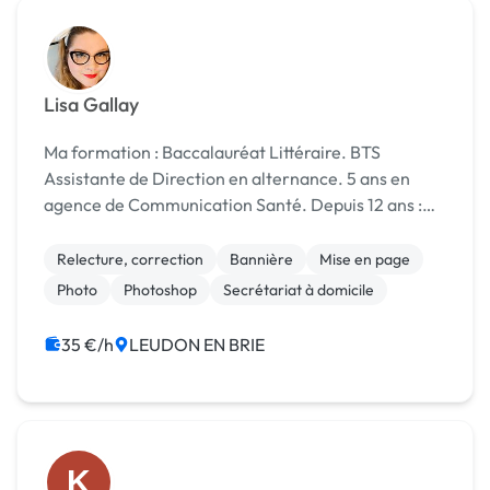
Lisa Gallay
Ma formation : Baccalauréat Littéraire. BTS
Assistante de Direction en alternance. 5 ans en
agence de Communication Santé. Depuis 12 ans :
Graphiste freelance spécialisée Powerpoint et
secrétaire freelance. Mes compétences : -
Relecture, correction
Bannière
Mise en page
Powerpoint (1...
Photo
Photoshop
Secrétariat à domicile
35 €/h
LEUDON EN BRIE
K