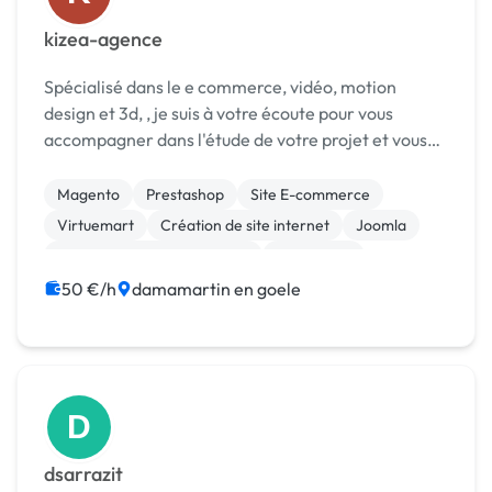
kizea-agence
Spécialisé dans le e commerce, vidéo, motion
design et 3d, , je suis à votre écoute pour vous
accompagner dans l'étude de votre projet et vous
fournir votre site clé en main avec une
administration complète . Passionné par le
Magento
Prestashop
Site E-commerce
graphiste 3d, et le...
Virtuemart
Création de site internet
Joomla
Migration ou refonte de site
WordPress
Audio, Video, Multimedia
50 €/h
damamartin en goele
D
dsarrazit