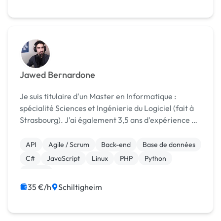
Jawed Bernardone
Je suis titulaire d'un Master en Informatique :
spécialité Sciences et Ingénierie du Logiciel (fait à
Strasbourg). J'ai également 3,5 ans d'expérience en
tant que développeur web dans une grande ESN. Ma
plus grande qualité est ma capacité d'adapta...
API
Agile / Scrum
Back-end
Base de données
C#
JavaScript
Linux
PHP
Python
Vue.JS
35 €/h
Schiltigheim