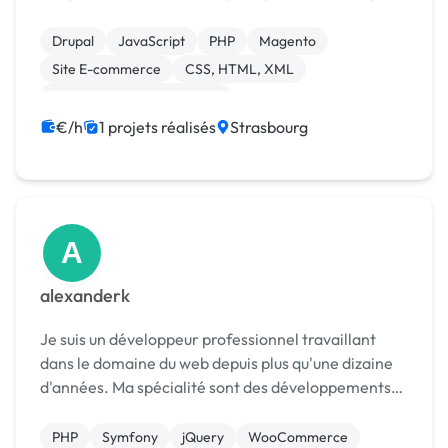
et en Magento. Je ne connais que ces deux
technologies mais je les connais très bien. J’ai un
Drupal
JavaScript
PHP
Magento
peu plus d’expérience ...
Site E-commerce
CSS, HTML, XML
Développement spécifique
Migration ou refonte de site
€/h
1 projets réalisés
Strasbourg
Modules et composants
A
alexanderk
Je suis un développeur professionnel travaillant
dans le domaine du web depuis plus qu'une dizaine
d'années. Ma spécialité sont des développements
de backoffice utilisant PHP et avec le Symfony
framework. Comme base de données j'utilise
PHP
Symfony
jQuery
WooCommerce