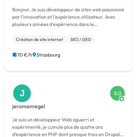
Bonjour, Je suis développeur de sites web passionné
par l'innovation et l'expérience utilisateur. Avec
plusieurs années d'expérience dans le
développement de solutions web modernes et
performantes, je me spécialise dans la création de
Création de site internet
SEO / GEO
sites sur m...
70 €/h
Strasbourg
J
5,0
jeromemegel
Je suis un développeur Web aguerri et
expérimenté, je cumule plus de quatre ans
d’expérience en PHP dont presque trois en Drupal