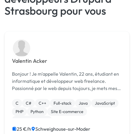
Strasbourg pour vous
Valentin Acker
Bonjour ! Je m'appelle Valentin, 22 ans, étudiant en
informatique et développeur web freelance.
Passionné par le web depuis toujours, je mets mes
compétences et mon enthousiasme à votre service
pour créer des sites web uniques et performants. ...
C
C#
C++
Full-stack
Java
JavaScript
PHP
Python
Site E-commerce
CSS, HTML, XML
25 €/h
Schweighouse-sur-Moder