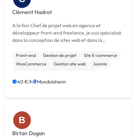
Clément Hadrot
A la fois Chef de projet web en agence et
développeur front-end freelance, je suis spécialisé
dans la conception de sites web et dans la
programmation d’interfaces sur les gestionnaires
de contenus : WordPress, Joomla, Prestashop,
Front-end
Gestion de projet
Site E-commerce
Drupal,.... ...
WooCommerce
Gestion site web
Joomla
WordPress
Community management
Web Analytics
40 €/h
Mundolsheim
B
Birtan Dogan