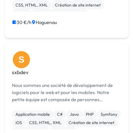
MySQL. J'u...
CSS, HTML, XML
Création de site internet
Drupal
Développement spécifique
Gestion site web
Integration HTML
30 €/h
Haguenau
S
sxbdev
Nous sommes une société de développement de
logiciels pour le web et pour les mobiles. Notre
petite équipe est composée de personnes
expérimentées et passionnées par l'informatique: -
Un chef de projet/Architecte spécialisé dans les
Application mobile
C#
Java
PHP
Symfony
nouvelles ...
iOS
CSS, HTML, XML
Création de site internet
Gestion site web
WordPress