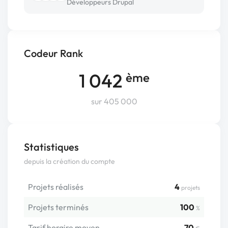
Développeurs Drupal
Codeur Rank
1 042
ème
sur 405 000
Statistiques
depuis la création du compte
Projets réalisés
4
projets
Projets terminés
100
%
Tarif horaire moyen
70