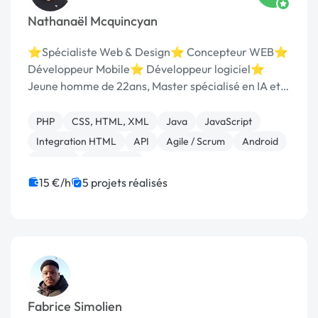
Nathanaël Mcquincyan
⭐Spécialiste Web & Design⭐ Concepteur WEB⭐
Développeur Mobile⭐ Développeur logiciel⭐
Jeune homme de 22ans, Master spécialisé en IA et
développement logiciel à l'IT Univesity
(Madagascar) et ESTIA (France). Je m'appelle
PHP
CSS, HTML, XML
Java
JavaScript
Nathanaël Mcquincyan , je...
Integration HTML
API
Agile / Scrum
Android
Angular
AngularJS
15 €/h
5 projets réalisés
Fabrice Simolien