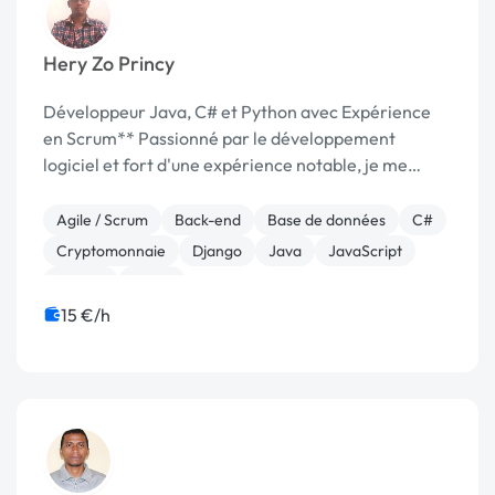
Hery Zo Princy
Développeur Java, C# et Python avec Expérience
en Scrum** Passionné par le développement
logiciel et fort d'une expérience notable, je me
spécialise en Java, C# et Python. J'ai travaillé
pendant 6 mois sur deux projets majeurs sous le
Agile / Scrum
Back-end
Base de données
C#
framework...
Cryptomonnaie
Django
Java
JavaScript
Python
React
15 €/h