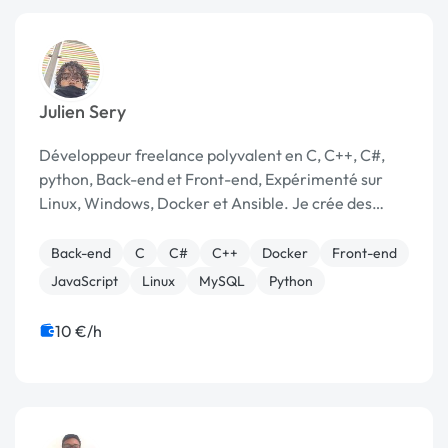
Julien Sery
Développeur freelance polyvalent en C, C++, C#,
python, Back-end et Front-end, Expérimenté sur
Linux, Windows, Docker et Ansible. Je crée des
solutions stables, efficaces et adaptées à vos
besoins.
Back-end
C
C#
C++
Docker
Front-end
JavaScript
Linux
MySQL
Python
10 €/h