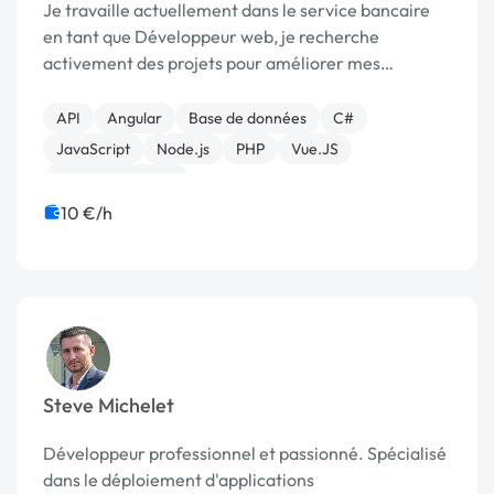
Je travaille actuellement dans le service bancaire
en tant que Développeur web, je recherche
activement des projets pour améliorer mes
compétences mais aussi de découvrir de nouveaux
horizons de connaissances, je suis à l'aise avec
API
Angular
Base de données
C#
TypeScript nota...
JavaScript
Node.js
PHP
Vue.JS
CSS, HTML, XML
10 €/h
Steve Michelet
Développeur professionnel et passionné. Spécialisé
dans le déploiement d'applications