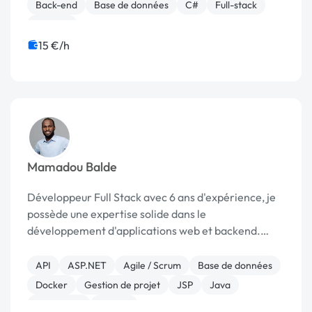
Core. Il a dé...
Back-end
Base de données
C#
Full-stack
Laravel
15 €/h
Mamadou Balde
Développeur Full Stack avec 6 ans d'expérience, je
possède une expertise solide dans le
développement d'applications web et backend.
Passionné par les technologies et l'innovation, je
mets un point d'honneur à fournir des solutions
API
ASP.NET
Agile / Scrum
Base de données
robustes et per...
Docker
Gestion de projet
JSP
Java
JavaScript
Python