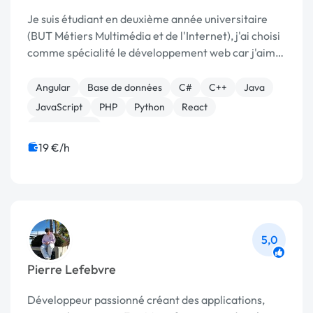
Je suis étudiant en deuxième année universitaire
(BUT Métiers Multimédia et de l'Internet), j'ai choisi
comme spécialité le développement web car j'aime
apprendre de nouveaux langages de
programmation et être récompensé du fruit de mon
Angular
Base de données
C#
C++
Java
travail. Je...
JavaScript
PHP
Python
React
Ruby on Rails
19 €/h
5,0
Pierre Lefebvre
Développeur passionné créant des applications,