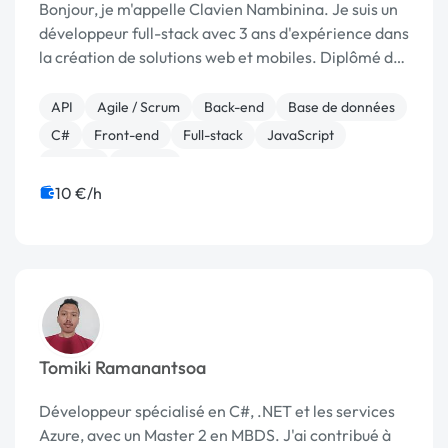
Bonjour, je m'appelle Clavien Nambinina. Je suis un
développeur full-stack avec 3 ans d'expérience dans
la création de solutions web et mobiles. Diplômé de
l'École Nationale d'Informatique (ENI), j'ai acquis
une expertise solide en Génie logiciel ...
API
Agile / Scrum
Back-end
Base de données
C#
Front-end
Full-stack
JavaScript
MySQL
Node.js
10 €/h
Tomiki Ramanantsoa
Développeur spécialisé en C#, .NET et les services
Azure, avec un Master 2 en MBDS. J'ai contribué à