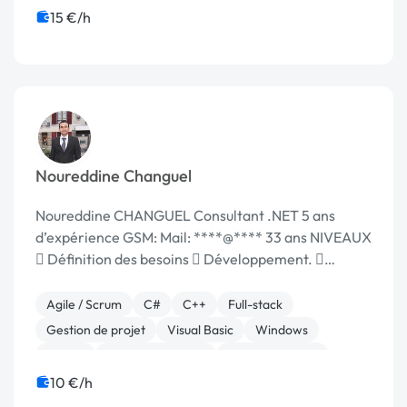
15 €/h
Noureddine Changuel
Noureddine CHANGUEL Consultant .NET 5 ans
d’expérience GSM: Mail: ****@**** 33 ans NIVEAUX
 Définition des besoins  Développement. 
Rédaction des spécifications techniques 
Réalisation et tests  Recette et suivi des mises ...
Agile / Scrum
C#
C++
Full-stack
Gestion de projet
Visual Basic
Windows
jQuery
Site E-commerce
WooCommerce
10 €/h