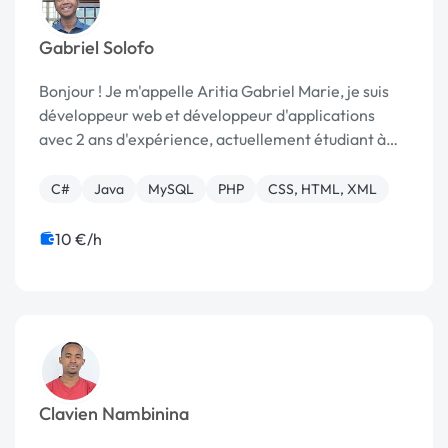
Gabriel Solofo
Bonjour ! Je m'appelle Aritia Gabriel Marie, je suis
développeur web et développeur d'applications
avec 2 ans d'expérience, actuellement étudiant à
l'École Nationale d'Informatique de Fianarantsoa
(Madagascar). Je suis passionné par le dével...
C#
Java
MySQL
PHP
CSS, HTML, XML
10 €/h
Clavien Nambinina