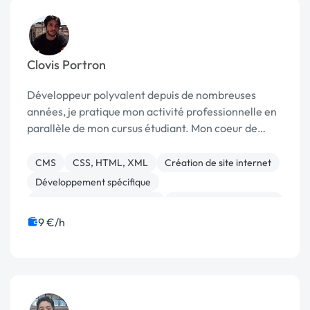
Clovis Portron
Développeur polyvalent depuis de nombreuses
années, je pratique mon activité professionnelle en
parallèle de mon cursus étudiant. Mon coeur de
métier concerne le développement coté serveur
(back-end), néanmoins je reste parfaitement en
CMS
CSS, HTML, XML
Création de site internet
mesure de r...
Développement spécifique
Migration ou refonte de site
Modules et composants
Site clé en main
9 €/h