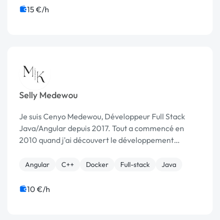
15 €/h
Selly Medewou
Je suis Cenyo Medewou, Développeur Full Stack
Java/Angular depuis 2017. Tout a commencé en
2010 quand j'ai découvert le développement
informatique. J'ai commencé à me former en
autodidacte avec PHP, C, C++ puis java. Plus tard j'ai
Angular
C++
Docker
Full-stack
Java
intégré une...
10 €/h