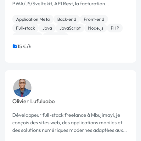
PWA/JS/Sveltekit, API Rest, la facturation
électronique PA 2026 et les algorithmes de
reconnaissances OCR/IA.
Application Meta
Back-end
Front-end
Full-stack
Java
JavaScript
Node.js
PHP
Visual Basic
Windows
15 €/h
Olivier Lufuluabo
Développeur full-stack freelance à Mbujimayi, je
conçois des sites web, des applications mobiles et
des solutions numériques modernes adaptées aux
besoins des entreprises et particuliers.