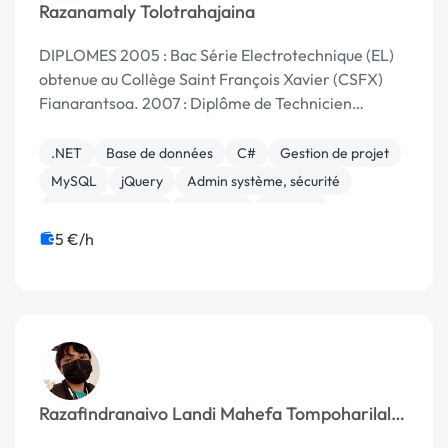
Razanamaly Tolotrahajaina
DIPLOMES 2005 : Bac Série Electrotechnique (EL)
obtenue au Collège Saint François Xavier (CSFX)
Fianarantsoa. 2007 : Diplôme de Technicien
Supérieur en Informatique de Gestion, Génie
Logiciel et Intelligence Artificielle (IGGLIA) ob...
.NET
Base de données
C#
Gestion de projet
MySQL
jQuery
Admin système, sécurité
CSS, HTML, XML
Bannière
Boutons
5 €/h
Razafindranaivo Landi Mahefa Tompoharilala
Romario