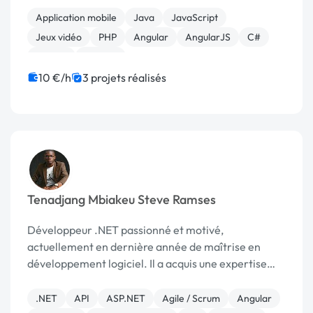
développement web, mobile et la création de je...
Application mobile
Java
JavaScript
Jeux vidéo
PHP
Angular
AngularJS
C#
Django
Laravel
10 €/h
3 projets réalisés
Tenadjang Mbiakeu Steve Ramses
Développeur .NET passionné et motivé,
actuellement en dernière année de maîtrise en
développement logiciel. Il a acquis une expertise
significative dans l’utilisation du langage C# et des
frameworks Microsoft tels que ASP.NET et .NET
.NET
API
ASP.NET
Agile / Scrum
Angular