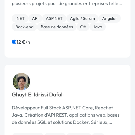
plusieurs projets pour de grandes entreprises telles
que TargetBase et Conduent. Sociable, responsable
et ouvert d'esprit, je m'adapte rapidement ...
.NET
API
ASP.NET
Agile / Scrum
Angular
Back-end
Base de données
C#
Java
12 €/h
Ghayt El Idrissi Dafali
Développeur Full Stack ASP.NET Core, React et
Java. Création d'API REST, applications web, bases
de données SQL et solutions Docker. Sérieux,
réactif et orienté qualité.