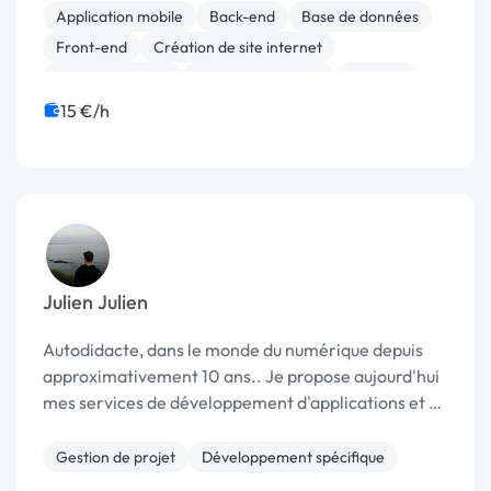
Application mobile
Back-end
Base de données
Front-end
Création de site internet
Gestion site web
Machine Learning
Vidéo IA
15 €/h
Julien Julien
Autodidacte, dans le monde du numérique depuis
approximativement 10 ans.. Je propose aujourd'hui
mes services de développement d'applications et de
plate-formes Web. #Developpement Web php
#Developpement Web Node JS #Application C#
Gestion de projet
Développement spécifique
#Applic...