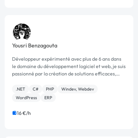
Yousri Benzagouta
Développeur expérimenté avec plus de 6 ans dans
le domaine du développement logiciel et web, je suis
passionné par la création de solutions efficaces,
robustes et adaptées aux besoins des clients. J’ai eu
l’opportunité de travailler aussi bien en ...
.NET
C#
PHP
Windev, Webdev
WordPress
ERP
16 €/h