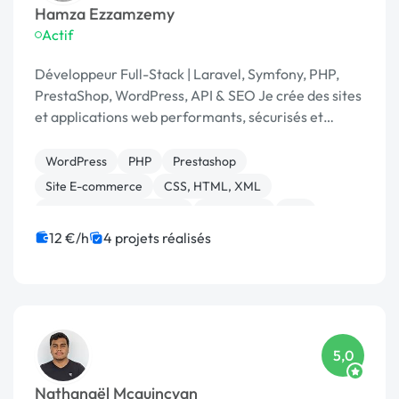
Hamza Ezzamzemy
Actif
Développeur Full-Stack | Laravel, Symfony, PHP,
PrestaShop, WordPress, API & SEO Je crée des sites
et applications web performants, sécurisés et
évolutifs, avec expertise en PHP, Laravel, Symfony,
WordPress
PHP
Prestashop
Site E-commerce
CSS, HTML, XML
Création de site internet
SEO / GEO
API
Back-end
Front-end
12 €/h
4 projets réalisés
5,0
Nathanaël Mcquincyan