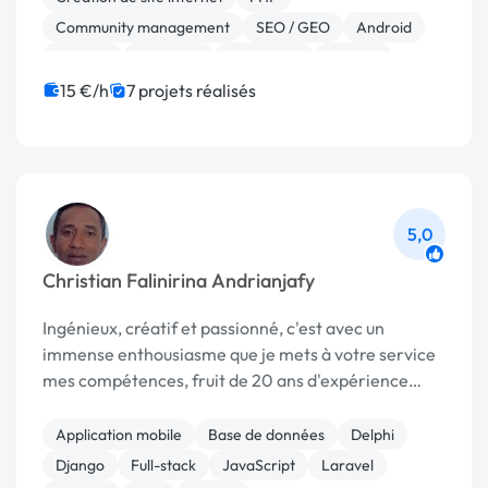
Community management
SEO / GEO
Android
Angular
Full-stack
JavaScript
Node.js
React
15 €/h
7 projets réalisés
5,0
Christian Falinirina Andrianjafy
Ingénieux, créatif et passionné, c'est avec un
immense enthousiasme que je mets à votre service
mes compétences, fruit de 20 ans d'expérience
dans des domaines très variés.
Application mobile
Base de données
Delphi
Django
Full-stack
JavaScript
Laravel