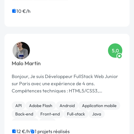
Node.js
PHP
Python
10 €/h
5,0
Malo Martin
Bonjour, Je suis Développeur FullStack Web Junior
sur Paris avec une expérience de 4 ans.
Compétences techniques : HTML5/CSS3,
JavaScript/Ajax, PHP/Mysql, Responsive Design,
JSON/XML, jQuery, BootStrap, Laravel et Symfony
API
Adobe Flash
Android
Application mobile
Site From Scr...
Back-end
Front-end
Full-stack
Java
JavaScript
Linux
12 €/h
1 projets réalisés