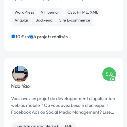
Site vitrine, e-commerce, blog, sur mesure,
application mobile * CMS : expert WordPress et
WordPress
Virtuemart
CSS, HTML, XML
exp...
Angular
Back-end
Site E-commerce
WooCommerce
Admin système, sécurité
Développement spécifique
Gestion site web
10 €/h
4 projets réalisés
5,0
Nda Yao
Vous avez un projet de développement d'application
web ou mobile ? Ou vous avez besoin d'un expert
Facebook Ads ou Social Media Management? Lisez
les sections qui vous concernent. Je suis
développeur web full stack React & Redux | Larave...
Création de site internet
PHP