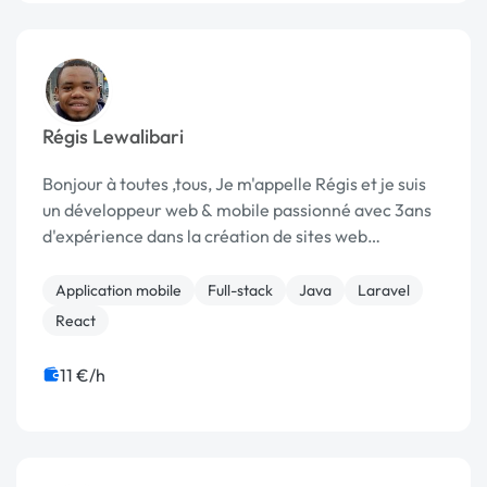
Régis Lewalibari
Bonjour à toutes ,tous, Je m'appelle Régis et je suis
un développeur web & mobile passionné avec 3ans
d'expérience dans la création de sites web
dynamiques et innovants. J'ai récemment
découvert la plateforme pour continuer à mettre en
Application mobile
Full-stack
Java
Laravel
valeu...
React
11 €/h