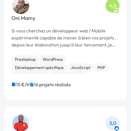
4,0
Oni Mamy
Si vous cherchez un développeur web / Mobile
expérimenté capable de mener à bien vos projets ,
depuis leur élaboration jusqu’à leur lancement, je
suis votre candidat. Fort de plus de 15 années
d’expériences dans le domaine du développement
Prestashop
WordPress
d'a...
Développement spécifique
JavaScript
PHP
CSS, HTML, XML
Gestion site web
Modules et composants
WooCommerce
15 €/h
16 projets réalisés
Création de site internet
3,0