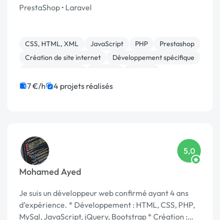
PrestaShop • Laravel
CSS, HTML, XML
JavaScript
PHP
Prestashop
Création de site internet
Développement spécifique
Integration HTML
Android
Angular
Application mobile
7 €/h
4 projets réalisés
5,0
Mohamed Ayed
Je suis un développeur web confirmé ayant 4 ans
d’expérience. * Développement : HTML, CSS, PHP,
MySql, JavaScript, jQuery, Bootstrap * Création :