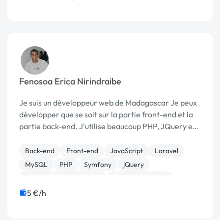
Fenosoa Erica Nirindraibe
Je suis un développeur web de Madagascar Je peux
développer que se soit sur la partie front-end et la
partie back-end. J'utilise beaucoup PHP, JQuery et
Bootstrap pour êtres plus rapide dans mon
développement et je maitrise aussi des Framework
Back-end
Front-end
JavaScript
Laravel
c...
MySQL
PHP
Symfony
jQuery
Création de site internet
Integration HTML
5 €/h