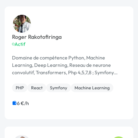
Roger Rakotofiringa
Actif
Domaine de compétence Python, Machine
Learning, Deep Learning, Reseau de neurone
convolutif, Transformers, Php 4,5,7,8 ; Symfony
2,3,4,5,6,7; Laravel 5,8,10,11 ; Magento ; Prestashop ;
Wordpress ; An
PHP
React
Symfony
Machine Learning
6 €/h