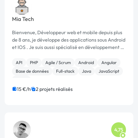
Mia Tech
Bienvenue, Développeur web et mobile depuis plus
de 8 ans, je développe des applications sous Android
et IOS . Je suis aussi spécialisé en développement de
projet web (Java , PHP) , depuis la phase d'analyse et
conception jusqu'à sa mise en p...
API
PHP
Agile / Scrum
Android
Angular
Base de données
Full-stack
Java
JavaScript
React
15 €/h
2 projets réalisés
4,75