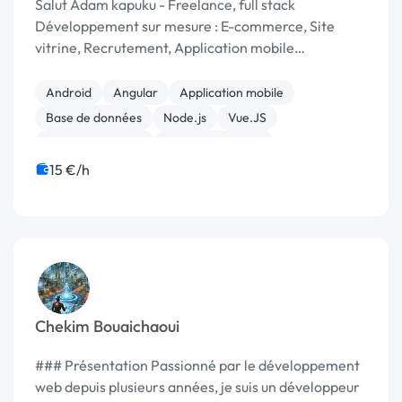
Salut Adam kapuku - Freelance, full stack
Développement sur mesure : E-commerce, Site
vitrine, Recrutement, Application mobile
(Android/Ios cross plateform avec
flutter/ioni/reactnative), et autres technologes du
Android
Angular
Application mobile
web ( nodejs , phonegab) etc....
Base de données
Node.js
Vue.JS
Site E-commerce
CSS, HTML, XML
Création de site internet
WordPress
15 €/h
Chekim Bouaichaoui
### Présentation Passionné par le développement
web depuis plusieurs années, je suis un développeur