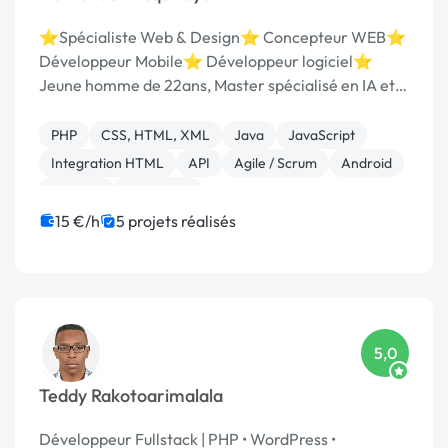
⭐Spécialiste Web & Design⭐ Concepteur WEB⭐
Développeur Mobile⭐ Développeur logiciel⭐
Jeune homme de 22ans, Master spécialisé en IA et
développement logiciel à l'IT Univesity
(Madagascar) et ESTIA (France). Je m'appelle
PHP
CSS, HTML, XML
Java
JavaScript
Nathanaël Mcquincyan , je...
Integration HTML
API
Agile / Scrum
Android
Angular
AngularJS
15 €/h
5 projets réalisés
5,0
Teddy Rakotoarimalala
Développeur Fullstack | PHP • WordPress •