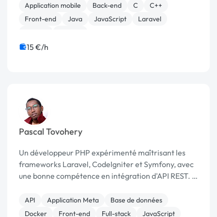
HTML...
Application mobile
Back-end
C
C++
Front-end
Java
JavaScript
Laravel
MySQL
Node.js
15 €/h
Pascal Tovohery
Un développeur PHP expérimenté maîtrisant les
frameworks Laravel, CodeIgniter et Symfony, avec
une bonne compétence en intégration d'API REST. Il
a une solide connaissance des langages de
programmation PHP et des outils de
API
Application Meta
Base de données
développement associés, ...
Docker
Front-end
Full-stack
JavaScript