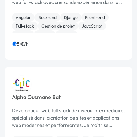
web full-stack avec une solide expérience dans la
création de sites web et d'applications web
performantes et sécurisées. Mon parcours m'a
Angular
Back-end
Django
Front-end
permi...
Full-stack
Gestion de projet
JavaScript
Laravel
MySQL
Node.js
5 €/h
Alpha Ousmane Bah
Développeur web full stack de niveau intermédiaire,
spécialisé dans la création de sites et applications
web modernes et performantes. Je maîtrise
Node.js, Laravel, React.js, MongoDB, MySQL,