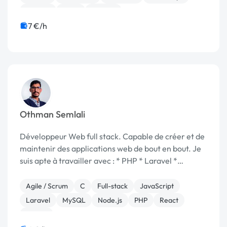
Laravel
Linux
Node.js
7 €/h
Othman Semlali
Développeur Web full stack. Capable de créer et de
maintenir des applications web de bout en bout. Je
suis apte à travailler avec : * PHP * Laravel *
JavaScript * Typescript * JQuery * Nodejs * Reactjs
* Expressjs * Nestjs * Nextjs *...
Agile / Scrum
C
Full-stack
JavaScript
Laravel
MySQL
Node.js
PHP
React
jQuery