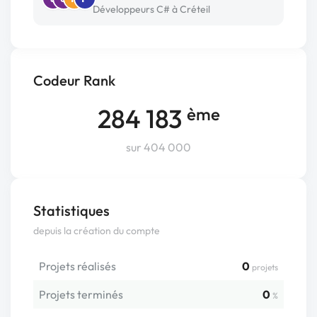
Développeurs C# à Créteil
Codeur Rank
284 183
ème
sur 404 000
Statistiques
depuis la création du compte
Projets réalisés
0
projets
Projets terminés
0
%