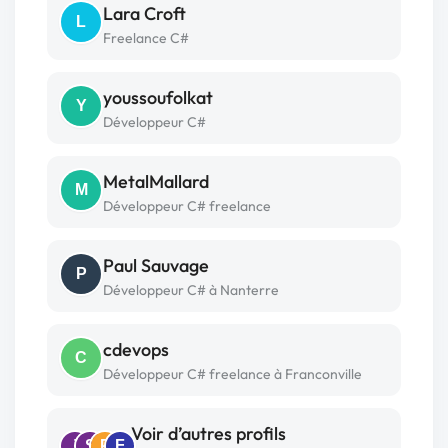
Lara Croft
L
Freelance C#
youssoufolkat
Y
Développeur C#
MetalMallard
M
Développeur C# freelance
Paul Sauvage
P
Développeur C# à Nanterre
cdevops
C
Développeur C# freelance à Franconville
Voir d’autres profils
J
S
P
F