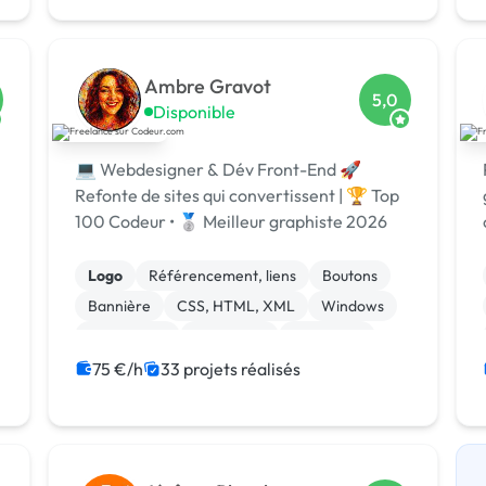
Photoshop
Système de paiement
Ambre Gravot
5,0
Disponible
💻 Webdesigner & Dév Front-End 🚀
Refonte de sites qui convertissent | 🏆 Top
100 Codeur • 🥈 Meilleur graphiste 2026
Logo
Référencement, liens
Boutons
Bannière
CSS, HTML, XML
Windows
Visual Basic
JavaScript
Front-end
Print (flyer, plaquette, affiche...)
75 €/h
33 projets réalisés