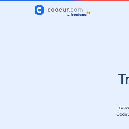
T
Trouv
Codeur