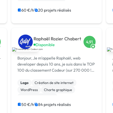
CMS
Integration HTML
Modules et composants
60 €/h
20 projets réalisés
Raphaël Rozier Chabert
4,91
Disponible
-
Bonjour, Je m'appelle Raphaël, web
developer depuis 10 ans, je suis dans le TOP
100 du classement Codeur (sur 270 000 !).
Lauréat du prix du Freelance toujours au
Top 2024 :) Je ne se suis pas une agence et
Logo
Création de site internet
serais votre interlocuteur direct ...
WordPress
Charte graphique
Experience utilisateur
Migration ou refonte de site
50 €/h
84 projets réalisés
Site E-commerce
CSS, HTML, XML