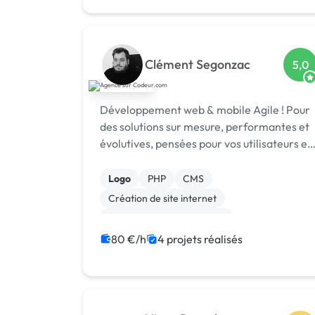
Création ou conversion ebook
Clément Segonzac
5,0
Développement web & mobile Agile ! Pour
des solutions sur mesure, performantes et
évolutives, pensées pour vos utilisateurs et
adaptées à vos enjeux métier.
Logo
PHP
CMS
Création de site internet
Développement spécifique
Experience utilisateur
Gestion site web
80 €/h
4 projets réalisés
Installation de Script
Migration ou refonte de site
Modules et composants