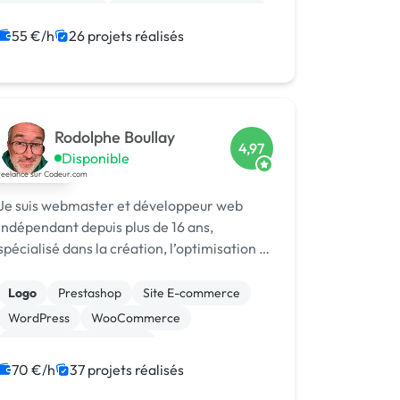
WooCommerce
Admin système, sécurité
55 €/h
26 projets réalisés
Rodolphe Boullay
4,97
Disponible
Je suis webmaster et développeur web
indépendant depuis plus de 16 ans,
spécialisé dans la création, l’optimisation et
la maintenance de sites e-commerce sous
PrestaShop, WordPress et WooCommerce.
Logo
Prestashop
Site E-commerce
Mon
WordPress
WooCommerce
Création de site internet
Migration ou refonte de site
70 €/h
37 projets réalisés
Site clé en main