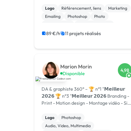
logicielle 💻, centre de formation 🎓.
Agréée CII, CIR, Qualiopi, 1er [URL
Logo
Référencement, liens
Marketing
MASQUÉE] 🏆 !
Emailing
Photoshop
Photo
Motion design
Charte graphique
Boutons
Bannière
89 €/h
11 projets réalisés
Marion Morin
4,98
Disponible
DA & graphiste 360° – 🏆 n°1 "𝗠𝗲𝗶𝗹𝗹𝗲𝘂𝗿
𝟮𝟬𝟮𝟲 🏆 n°3 "𝗠𝗲𝗶𝗹𝗹𝗲𝘂𝗿 𝟮𝟬𝟮𝟲 Branding -
Print - Motion design - Montage vidéo - Sit
internet
Logo
Photoshop
Audio, Video, Multimedia