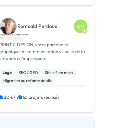
Romuald Perdoux
4,77
PRINT & DESIGN, votre partenaire
graphique en communication visuelle de la
création à l’impression.
Logo
SEO / GEO
Site clé en main
Migration ou refonte de site
Gestion site web
Admin système, sécurité
WooCommerce
Système de paiement
30 €/h
65 projets réalisés
Paypal
Animation 3D