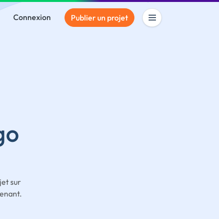
Connexion
Publier un projet
go
jet sur
tenant.