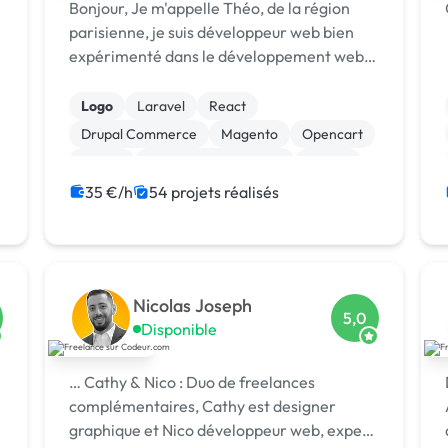
Bonjour, Je m'appelle Théo, de la région
parisienne, je suis développeur web bien
expérimenté dans le développement web
dynamique : PHP, Symfony, Laravel, HTML5
CSS3, jQuery, NodeJs, RectJs, React
Logo
Laravel
React
Native, NextJS, Prisma... et CMS comme
Drupal Commerce
Magento
Opencart
Wordpre...
Paypal
Système de paiement
Drupal
Joomla
35 €/h
54 projets réalisés
Nicolas Joseph
5,0
Disponible
… Cathy & Nico : Duo de freelances
complémentaires, Cathy est designer
graphique et Nico développeur web, expert