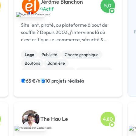
Jérôme Blanchon
5,0
Actif
Site lent, piraté, ou plateforme à bout de
souffle ? Depuis 2003, j'interviens là où
c'est critique : e-commerce, sécurité &
réponse à incident, infogérance,
développement sur mesure.
Logo
Publicité
Charte graphique
Boutons
Bannière
Audio, Video, Multimedia
Site clé en main
SaaS
Modules et composants
65 €/h
10 projets réalisés
Landing page
The Hau Le
4,80