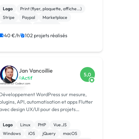
développeur Codeur Awards 2024.
Logo
Print (flyer, plaquette, affiche...)
Stripe
Paypal
Marketplace
Dropshipping
Photoshop
Site clé en main
Système de paiement
40 €/h
102 projets réalisés
Charte graphique
Jan Vancoillie
5,0
Actif
Développement WordPress sur mesure,
plugins, API, automatisation et apps Flutter
avec design UX/UI pour des projets
robustes et évolutifs.
Logo
Linux
PHP
Vue.JS
Windows
iOS
jQuery
macOS