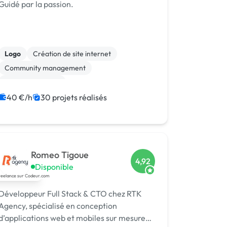
Guidé par la passion.
Logo
Création de site internet
Community management
Site E-commerce
Audio, Video, Multimedia
40 €/h
30 projets réalisés
Charte graphique
Rédaction
WordPress
Print (flyer, plaquette, affiche...)
Marketing
Romeo Tigoue
4,92
Disponible
Développeur Full Stack & CTO chez RTK
Agency, spécialisé en conception
d’applications web et mobiles sur mesure