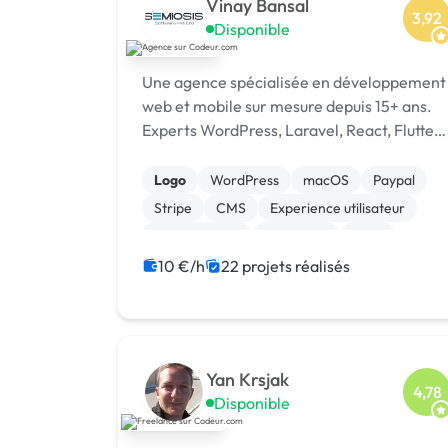
Vinay Bansal
3,92
Disponible
Une agence spécialisée en développement
web et mobile sur mesure depuis 15+ ans.
Experts WordPress, Laravel, React, Flutter,
SEO & Ads. 1500+ projets livrés dans 15+
pays. [URL MASQUÉE]
Logo
WordPress
macOS
Paypal
Stripe
CMS
Experience utilisateur
Landing page
Rédaction
SaaS
10 €/h
22 projets réalisés
Yan Krsjak
4,78
Disponible