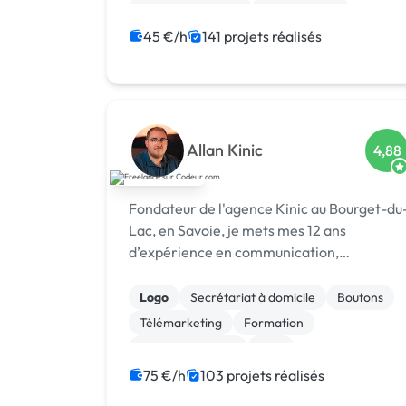
Charte graphique
Mise en page
Motion design
Animation 3D
45 €/h
141 projets réalisés
Marketing
WordPress
Création de site internet
Allan Kinic
4,88
Fondateur de l'agence Kinic au Bourget-du
Lac, en Savoie, je mets mes 12 ans
d’expérience en communication,
marketing digital et cybersécurité au
service des entreprises. Investi également
Logo
Secrétariat à domicile
Boutons
dans le secteur du sport, je conçois des
Télémarketing
Formation
stratégies de mar...
Etude de marché
SEM
Campagne display avec bannières
75 €/h
103 projets réalisés
Animation 3D