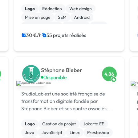
besoins précis de chaque client.
Logo
Rédaction
Web design
Mise en page
SEM
Android
Gestion de projet
Jeux vidéo
Linux
iOS
30 €/h
55 projets réalisés
Stéphane Bieber
4,86
Disponible
StudioLab est une société française de
transformation digitale fondée par
e
Stéphane Bieber et ses quatre associés.
Basée à Bezons (Île-de-France), l’agence
accompagne depuis plus de 20 ans les
Logo
Gestion de projet
Jakarta EE
entrepr
Java
JavaScript
Linux
Prestashop