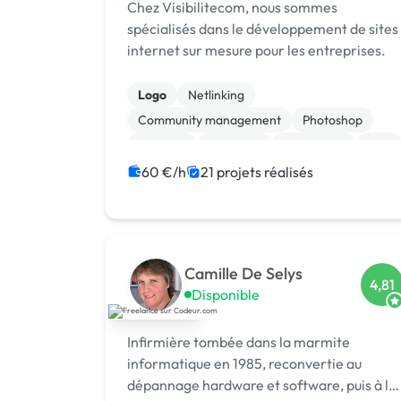
Chez Visibilitecom, nous sommes
spécialisés dans le développement de sites
internet sur mesure pour les entreprises.
Logo
Netlinking
Community management
Photoshop
Vidéo IA
ChatGPT
Prestashop
SEM
Google Ads
Emailing
60 €/h
21 projets réalisés
Camille De Selys
4,81
Disponible
Infirmière tombée dans la marmite
informatique en 1985, reconvertie au
dépannage hardware et software, puis à la