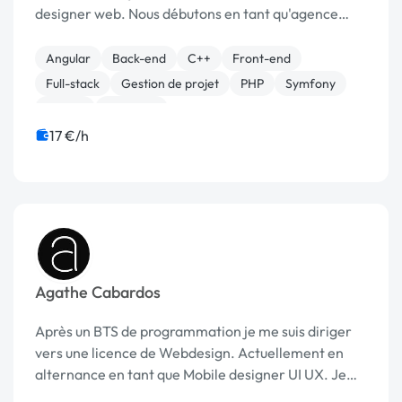
designer web. Nous débutons en tant qu'agence
web freelance sur Grenoble d'où notre logo SWAG:
Site Web A Grenoble. Quelques réalisations de sites
Angular
Back-end
C++
Front-end
in...
Full-stack
Gestion de projet
PHP
Symfony
Vue.JS
Magento
17 €/h
Agathe Cabardos
Après un BTS de programmation je me suis diriger
vers une licence de Webdesign. Actuellement en
alternance en tant que Mobile designer UI UX. Je
suis intéressé par tout ce qui touche au design