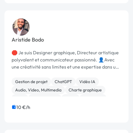
Aristide Bodo
🛑 Je suis Designer graphique, Directeur artistique
polyvalent et communicateur passionné. 👤Avec
une créativité sans limites et une expertise dans une
multitude de domaines artistiques et creative. Que
vous ayez besoin d'un logo, d'une charte g...
Gestion de projet
ChatGPT
Vidéo IA
Audio, Video, Multimedia
Charte graphique
Logo
Motion design
Photo
Photoshop
Print (flyer, plaquette, affiche...)
10 €/h