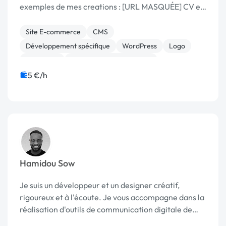
exemples de mes creations : [URL MASQUÉE] CV et
Profil LinkedIn : [URL MASQUÉE] Mon compte
facebook : [URL MASQUÉE] Mon watsapp : Poste
Site E-commerce
CMS
actu...
Développement spécifique
WordPress
Logo
Marketing
Prospection commerciale
5 €/h
Hamidou Sow
Je suis un développeur et un designer créatif,
rigoureux et à l'écoute. Je vous accompagne dans la
réalisation d'outils de communication digitale de
qualité à un prix accessible : - site vitrine - logo -