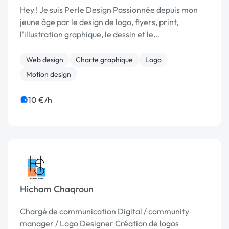
Hey ! Je suis Perle Design Passionnée depuis mon
jeune âge par le design de logo, flyers, print,
l'illustration graphique, le dessin et le
développement de sites internet, j’ai choisi de faire
de cette passion mon métier en créant ma propre
Web design
Charte graphique
Logo
ent...
Motion design
10 €/h
Hicham Chaqroun
Chargé de communication Digital / community
manager / Logo Designer Création de logos