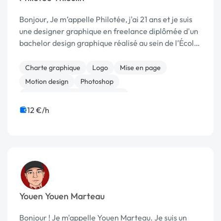
Bonjour, Je m’appelle Philotée, j'ai 21 ans et je suis
une designer graphique en freelance diplômée d'un
bachelor design graphique réalisé au sein de l’École
de Design Nantes Atlantique, à Nantes. Je propose
mes services en tant que designer ...
Charte graphique
Logo
Mise en page
Motion design
Photoshop
Print (flyer, plaquette, affiche...)
12 €/h
Youen Youen Marteau
Bonjour ! Je m'appelle Youen Marteau. Je suis un