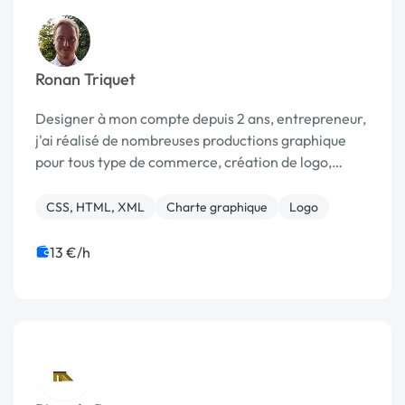
Ronan Triquet
Designer à mon compte depuis 2 ans, entrepreneur,
j'ai réalisé de nombreuses productions graphique
pour tous type de commerce, création de logo,
flyers, brochures, cartes de restaurant etc. Mon
champs de compétences comprend : Création
CSS, HTML, XML
Charte graphique
Logo
graphique s...
13 €/h