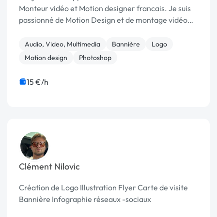
Monteur vidéo et Motion designer francais. Je suis
passionné de Motion Design et de montage vidéo
depuis plus de 10 ans maintenant. J'ai étudié à
l'école de Cinéma Cinécreatis à Lyon pendant 1 a...
Audio, Video, Multimedia
Bannière
Logo
Motion design
Photoshop
15 €/h
Clément Nilovic
Création de Logo Illustration Flyer Carte de visite
Bannière Infographie réseaux -sociaux