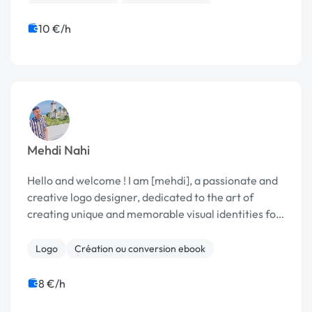
Site E-commerce
CSS, HTML, XML
Création de site internet
10 €/h
Mehdi Nahi
Hello and welcome ! I am [mehdi], a passionate and
creative logo designer, dedicated to the art of
creating unique and memorable visual identities for
businesses and brands. With a solid background in
graphic design and hands-on experience in the ...
Logo
Création ou conversion ebook
8 €/h