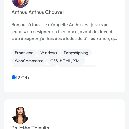
Arthus Arthus Chauvel
Bonjour à tous, Je m'appelle Arthus est je suis un
jeune web designer en freelance, avant de devenir
web designer j'ai fais des études de d'illustration, qui
est toujours mon hobbies. Je suis heureux de
proposé mes compétences dans le domaine...
Front-end
Windows
Dropshipping
WooCommerce
CSS, HTML, XML
Experience utilisateur
Integration HTML
WordPress
Audio, Video, Multimedia
Bannière
12 €/h
Philotée Thieulin