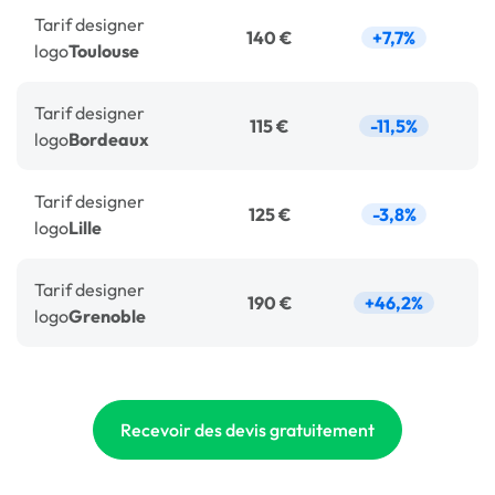
Tarif
designer
140 €
+7,7%
logo
Toulouse
Tarif
designer
115 €
-11,5%
logo
Bordeaux
Tarif
designer
125 €
-3,8%
logo
Lille
Tarif
designer
190 €
+46,2%
logo
Grenoble
Recevoir des devis gratuitement