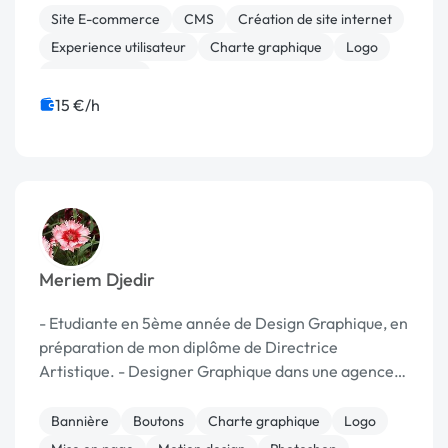
classique (logos, flyers, carte de visite...) desi...
Site E-commerce
CMS
Création de site internet
Experience utilisateur
Charte graphique
Logo
Motion design
15 €/h
Meriem Djedir
- Etudiante en 5ème année de Design Graphique, en
préparation de mon diplôme de Directrice
Artistique. - Designer Graphique dans une agence
web / communication (création logo + maquettes
site web + affiches + flyers, etc.) -> Très bonne
Bannière
Boutons
Charte graphique
Logo
maîtri...