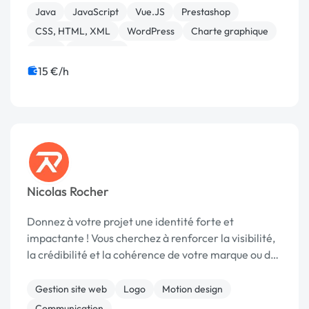
maquette responsive ...
Java
JavaScript
Vue.JS
Prestashop
CSS, HTML, XML
WordPress
Charte graphique
Logo
Photoshop
15 €/h
Nicolas Rocher
Donnez à votre projet une identité forte et
impactante ! Vous cherchez à renforcer la visibilité,
la crédibilité et la cohérence de votre marque ou de
votre projet ? Je vous aide à créer une identité
visuelle percutante qui attire votre audienc...
Gestion site web
Logo
Motion design
Communication