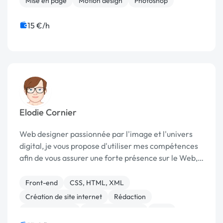
Mise en page
Motion design
Photoshop
15 €/h
Elodie Cornier
Web designer passionnée par l'image et l'univers
digital, je vous propose d'utiliser mes compétences
afin de vous assurer une forte présence sur le Web,
et de vous aider à vous développer. Je suis
disponible pour des créations de logo, cartes de v...
Front-end
CSS, HTML, XML
Création de site internet
Rédaction
Site clé en main
Charte graphique
Logo