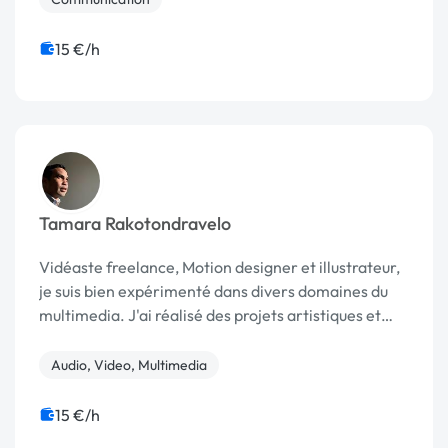
15 €/h
Tamara Rakotondravelo
Vidéaste freelance, Motion designer et illustrateur,
je suis bien expérimenté dans divers domaines du
multimedia. J'ai réalisé des projets artistiques et
culturels pour les enfants démunis de Madagascar
avec l'ONG MANDA et ZAZA-Faly dont le bu...
Audio, Video, Multimedia
15 €/h