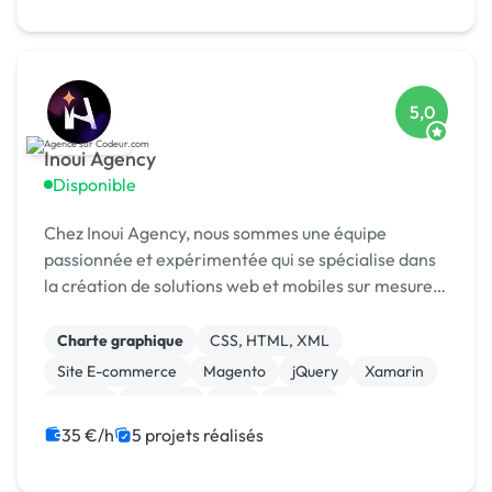
5,0
Inoui Agency
Disponible
Chez Inoui Agency, nous sommes une équipe
passionnée et expérimentée qui se spécialise dans
la création de solutions web et mobiles sur mesure.
Nous sommes fiers de notre expertise en matière
de développement d'applications pour divers
Charte graphique
CSS, HTML, XML
secteurs te...
Site E-commerce
Magento
jQuery
Xamarin
Vue.JS
Symfony
PHP
Node.js
35 €/h
5 projets réalisés