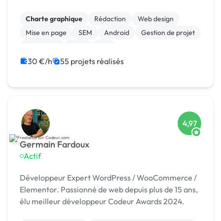
client.
Charte graphique
Rédaction
Web design
Mise en page
SEM
Android
Gestion de projet
Jeux vidéo
Linux
iOS
30 €/h
55 projets réalisés
4,97
Germain Fardoux
Actif
Développeur Expert WordPress / WooCommerce /
Elementor. Passionné de web depuis plus de 15 ans,
élu meilleur développeur Codeur Awards 2024.