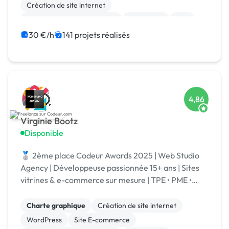
Création de site internet
Migration ou refonte de site
WordPress
PHP
SEO / GEO
CSS, HTML, XML
Rédaction
30 €/h
141 projets réalisés
4,86
Virginie Bootz
Disponible
🥈 2ème place Codeur Awards 2025 | Web Studio
Agency | Développeuse passionnée 15+ ans | Sites
vitrines & e-commerce sur mesure | TPE • PME •
Grands comptes | Votre projet | Spécialisé IA
Charte graphique
Création de site internet
WordPress
Site E-commerce