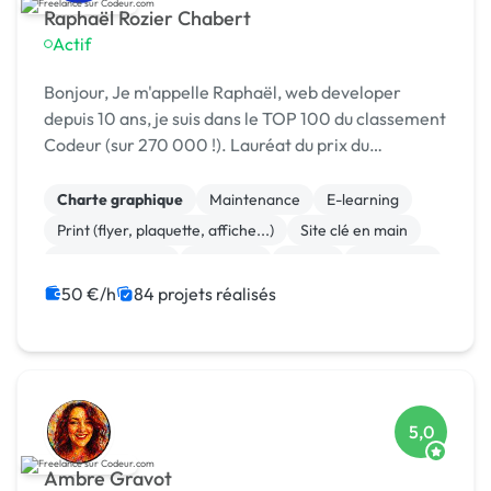
Raphaël Rozier Chabert
Actif
Bonjour, Je m'appelle Raphaël, web developer
depuis 10 ans, je suis dans le TOP 100 du classement
Codeur (sur 270 000 !). Lauréat du prix du
Freelance toujours au Top 2024 :) Je ne se suis pas
une agence et serais votre interlocuteur direct ...
Charte graphique
Maintenance
E-learning
Print (flyer, plaquette, affiche...)
Site clé en main
WooCommerce
Full-stack
Paypal
Front-end
Mise en page
50 €/h
84 projets réalisés
5,0
Ambre Gravot