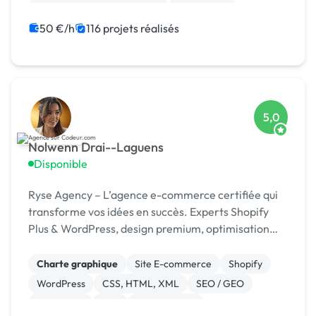
Migration ou refonte de site
Prestashop
Site clé en main
Web design
WooCommerce
50 €/h
116 projets réalisés
Développement spécifique
5,0
Nolwenn Drai--Laguens
Disponible
Ryse Agency – L’agence e-commerce certifiée qui
transforme vos idées en succès. Experts Shopify
Plus & WordPress, design premium, optimisation
continue.
Charte graphique
Site E-commerce
Shopify
WordPress
CSS, HTML, XML
SEO / GEO
JavaScript
PHP
Dropshipping