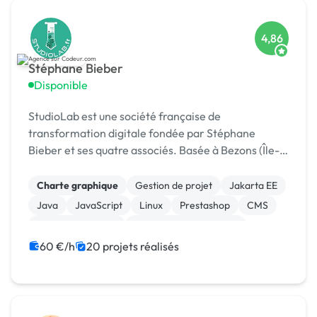
4,86
Stéphane Bieber
Disponible
StudioLab est une société française de
transformation digitale fondée par Stéphane
Bieber et ses quatre associés. Basée à Bezons (Île-
de-France), l’agence accompagne depuis plus de 20
ans les entrepr
Charte graphique
Gestion de projet
Jakarta EE
Java
JavaScript
Linux
Prestashop
CMS
Integration HTML
Modules et composants
60 €/h
20 projets réalisés