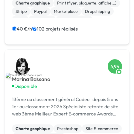
Charte graphique
Print (flyer, plaquette, affiche...)
Stripe
Paypal
Marketplace
Dropshipping
Logo
Photoshop
Site clé en main
Système de paiement
40 €/h
102 projets réalisés
4,94
Marina Bassano
Disponible
13ème au classement général Codeur depuis 5 ans
1er au classement 2026 Spécialiste refonte de site
web 3ème Meilleur Expert E-commerce Awards
2024 Dans le Top 10 du Meilleur Prestataire Awards
2024
Charte graphique
Prestashop
Site E-commerce