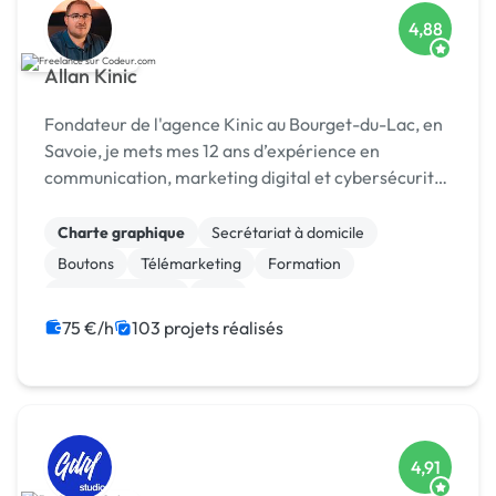
4,88
Allan Kinic
Fondateur de l'agence Kinic au Bourget-du-Lac, en
Savoie, je mets mes 12 ans d’expérience en
communication, marketing digital et cybersécurité
au service des entreprises. Investi également dans
le secteur du sport, je conçois des stratégies de
Charte graphique
Secrétariat à domicile
mar...
Boutons
Télémarketing
Formation
Etude de marché
SEM
Campagne display avec bannières
Animation 3D
75 €/h
103 projets réalisés
Création ou conversion ebook
4,91