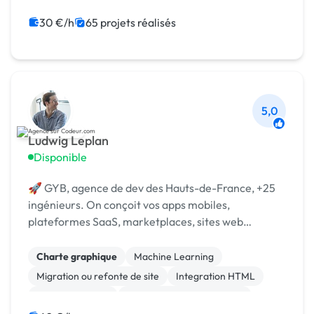
Admin système, sécurité
WooCommerce
Système de paiement
Paypal
Animation 3D
30 €/h
65 projets réalisés
5,0
Ludwig Leplan
Disponible
🚀 GYB, agence de dev des Hauts-de-France, +25
ingénieurs. On conçoit vos apps mobiles,
plateformes SaaS, marketplaces, sites web
complexes et automatisations IA, du cadrage à la
mise en production.
Charte graphique
Machine Learning
Migration ou refonte de site
Integration HTML
Gestion site web
Développement spécifique