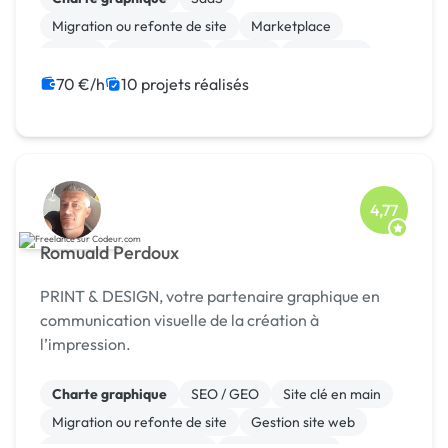
Migration ou refonte de site
Marketplace
Vue.JS
Ruby on Rails
Python
JavaScript
Java
IoT
70 €/h
10 projets réalisés
4,77
Romuald Perdoux
PRINT & DESIGN, votre partenaire graphique en
communication visuelle de la création à
l’impression.
Charte graphique
SEO / GEO
Site clé en main
Migration ou refonte de site
Gestion site web