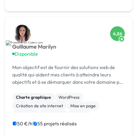
4,86
Guillaume Marilyn
Disponible
Mon objectif est de fournir des solutions web de
qualité qui aident mes clients à atteindre leurs
objectifs et à se démarquer dans votre domaine par
la création des interfaces attrayantes et
fonctionnelles qui captivent les utilisateurs. Je
Charte graphique
WordPress
vou...
Création de site internet
Mise en page
Marketing
SEO / GEO
Emailing
Community management
Formation
50 €/h
55 projets réalisés
Audio, Video, Multimedia