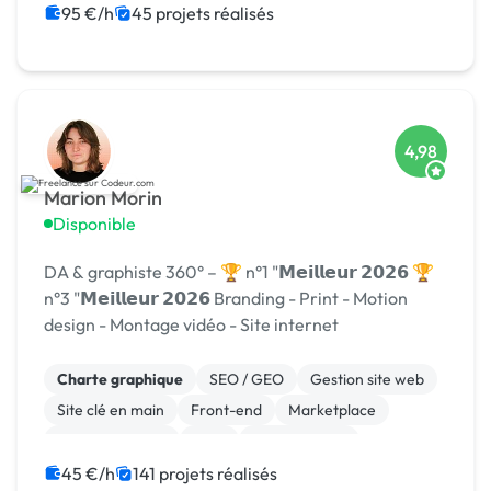
95 €/h
45 projets réalisés
4,98
Marion Morin
Disponible
DA & graphiste 360° – 🏆 n°1 "𝗠𝗲𝗶𝗹𝗹𝗲𝘂𝗿 𝟮𝟬𝟮𝟲 🏆
n°3 "𝗠𝗲𝗶𝗹𝗹𝗲𝘂𝗿 𝟮𝟬𝟮𝟲 Branding - Print - Motion
design - Montage vidéo - Site internet
Charte graphique
SEO / GEO
Gestion site web
Site clé en main
Front-end
Marketplace
WooCommerce
CMS
Landing page
Migration ou refonte de site
45 €/h
141 projets réalisés