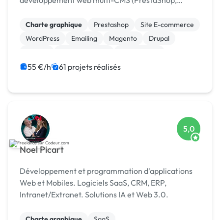
développement web multi-CMS (PrestaShop,
Joomla, WordPress, Magento...) avec une approche
complète alliant q
Charte graphique
Prestashop
Site E-commerce
WordPress
Emailing
Magento
Drupal
Joomla
Site clé en main
Infogérance
55 €/h
61 projets réalisés
5,0
Noel Picart
Développement et programmation d'applications
Web et Mobiles. Logiciels SaaS, CRM, ERP,
Intranet/Extranet. Solutions IA et Web 3.0.
Charte graphique
SaaS