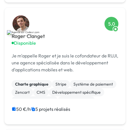
5,0
Roger Clanget
Disponible
Je m'appelle Roger et je suis le cofondateur de RUJI,
une agence spécialisée dans le développement
d'applications mobiles et web.
Charte graphique
Stripe
Système de paiement
Zencart
CMS
Développement spécifique
Experience utilisateur
Gestion site web
Landing page
Migration ou refonte de site
50 €/h
5 projets réalisés