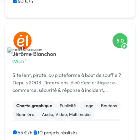
Création de site internet
CSS, HTML, XML
60 €/h
Site E-commerce
iOS
5,0
Jérôme Blanchon
Actif
Site lent, piraté, ou plateforme à bout de souffle ?
Depuis 2003, j'interviens là où c'est critique : e-
commerce, sécurité & réponse à incident,
infogérance, développement sur mesure.
Charte graphique
Publicité
Logo
Boutons
Bannière
Audio, Video, Multimedia
Site clé en main
SaaS
Modules et composants
Landing page
65 €/h
10 projets réalisés