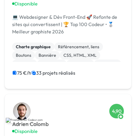
Disponible
💻 Webdesigner & Dév Front-End 🚀 Refonte de
sites qui convertissent | 🏆 Top 100 Codeur • 🥈
Meilleur graphiste 2026
Charte graphique
Référencement, liens
Boutons
Bannière
CSS, HTML, XML
Windows
Visual Basic
JavaScript
Front-end
Print (flyer, plaquette, affiche...)
75 €/h
33 projets réalisés
4,90
Adrien Colomb
Disponible