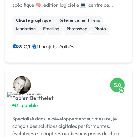
spécifique 🧠, édition logicielle 💻, centre de
formation 🎓. Agréée CII, CIR, Qualiopi, 1er [URL
MASQUÉE] 🏆 !
Charte graphique
Référencement, liens
Marketing
Emailing
Photoshop
Photo
Motion design
Logo
Boutons
Bannière
89 €/h
11 projets réalisés
5,0
Fabien Berthelet
Disponible
Spécialisé dans le développement sur mesure, je
conçois des solutions digitales performantes,
évolutives et adaptées aux besoins précis de chaque