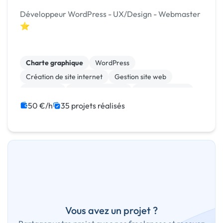
Développeur WordPress - UX/Design - Webmaster
⭐
Charte graphique
WordPress
Création de site internet
Gestion site web
SEO / GEO
Site E-commerce
WooCommerce
Migration ou refonte de site
Experience utilisateur
50 €/h
35 projets réalisés
Landing page
Vous avez un projet ?