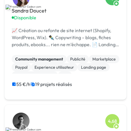
Sandra Doucet
Disponible
📈 Création ou refonte de site internet (Shopify,
WordPress, Wix). ✒️ Copywriting – blogs, fiches
produits, ebooks... rien ne m’échappe. 📄 Landing
pages qui convertissent (adieu les taux de rebond !)
Community management
Publicité
Marketplace
Paypal
Experience utilisateur
Landing page
Relecture, correction
Wix
Campagne display avec bannières
Google Ads
55 €/h
19 projets réalisés
4,68