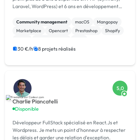
Laravel, WordPress) et 6 ans en développement
mobile (Android & iOS). Mon savoir-faire couvre
aussi bien la conception d’architectures robustes
Community management
macOS
Mangopay
q...
Marketplace
Opencart
Prestashop
Shopify
Stripe
WooCommerce
CMS
30 €/h
8 projets réalisés
5,0
Charlie Piancatelli
Disponible
Développeur FullStack spécialisé en React.Js et
Wordpress. Je mets un point d'honneur à respecter
les délais et garder une relation d'exception.