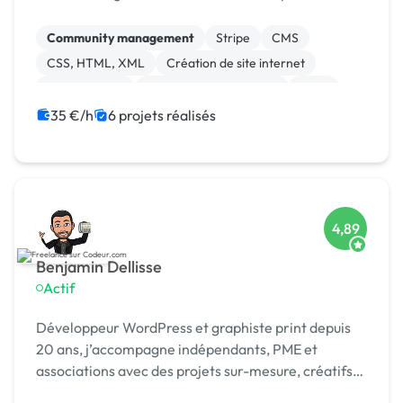
Community management
Stripe
CMS
CSS, HTML, XML
Création de site internet
Landing page
Modules et composants
SaaS
Site clé en main
Charte graphique
35 €/h
6 projets réalisés
4,89
Benjamin Dellisse
Actif
Développeur WordPress et graphiste print depuis
20 ans, j’accompagne indépendants, PME et
associations avec des projets sur-mesure, créatifs
et fiables.