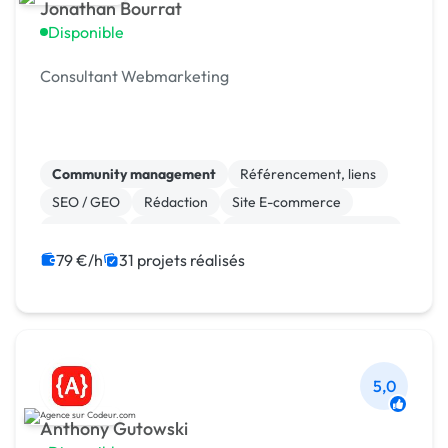
Jonathan Bourrat
Disponible
Consultant Webmarketing
Community management
Référencement, liens
SEO / GEO
Rédaction
Site E-commerce
Marketing
WordPress
Audio, Video, Multimedia
Photo
Relations presse
79 €/h
31 projets réalisés
5,0
Anthony Gutowski