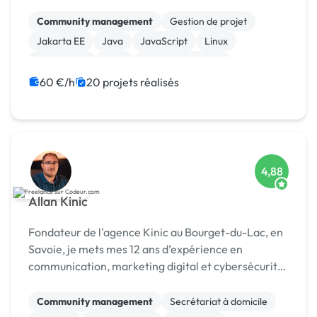
de-France), l’agence accompagne depuis plus de 20
ans les entrepr
Community management
Gestion de projet
Jakarta EE
Java
JavaScript
Linux
Prestashop
CMS
Integration HTML
Modules et composants
60 €/h
20 projets réalisés
4,88
Allan Kinic
Fondateur de l'agence Kinic au Bourget-du-Lac, en
Savoie, je mets mes 12 ans d’expérience en
communication, marketing digital et cybersécurité
au service des entreprises. Investi également dans
le secteur du sport, je conçois des stratégies de
Community management
Secrétariat à domicile