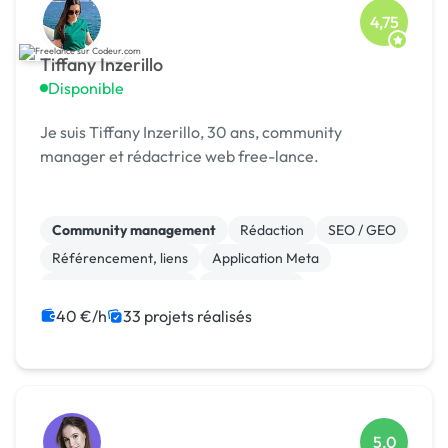
4,75
Tiffany Inzerillo
Disponible
Je suis Tiffany Inzerillo, 30 ans, community
manager et rédactrice web free-lance.
Community management
Rédaction
SEO / GEO
Référencement, liens
Application Meta
Relecture, correction
Mise en page
Gestion de projet
Charte graphique
Photo
40 €/h
33 projets réalisés
5,0