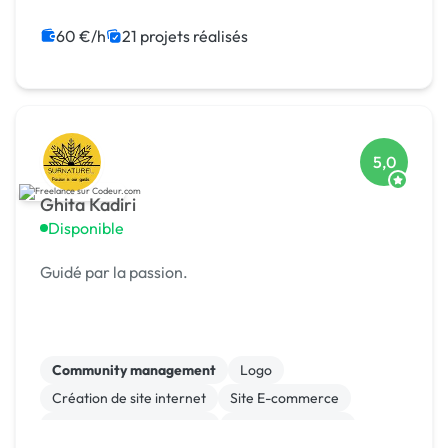
Google Ads
Emailing
60 €/h
21 projets réalisés
5,0
Ghita Kadiri
Disponible
Guidé par la passion.
Community management
Logo
Création de site internet
Site E-commerce
Audio, Video, Multimedia
Charte graphique