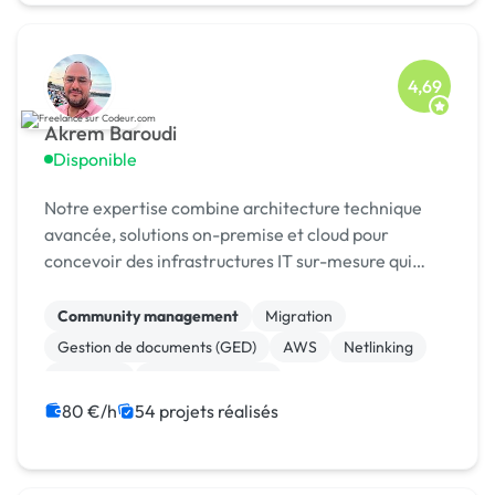
4,69
Akrem Baroudi
Disponible
Notre expertise combine architecture technique
avancée, solutions on-premise et cloud pour
concevoir des infrastructures IT sur-mesure qui
répondent à vos enjeux métier. Nous
accompagnons les entrepri
Community management
Migration
Gestion de documents (GED)
AWS
Netlinking
Windows
Gestion de projet
Téléphonie et Télécom
Publicité
Infogérance
80 €/h
54 projets réalisés