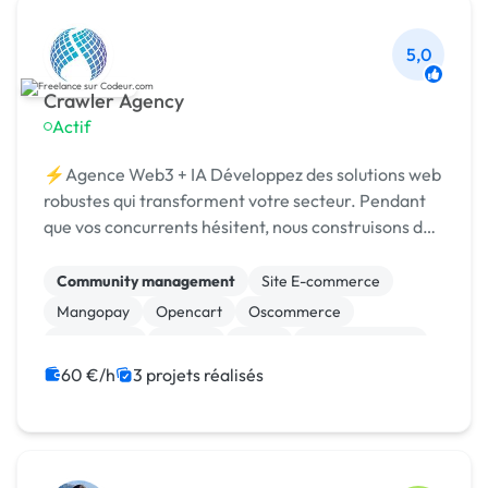
5,0
Crawler Agency
Actif
⚡Agence Web3 + IA Développez des solutions web
robustes qui transforment votre secteur. Pendant
que vos concurrents hésitent, nous construisons des
DApps, smart contracts et solutions IA.
Community management
Site E-commerce
Mangopay
Opencart
Oscommerce
Prestashop
Shopify
Stripe
WooCommerce
Admin système, sécurité
60 €/h
3 projets réalisés