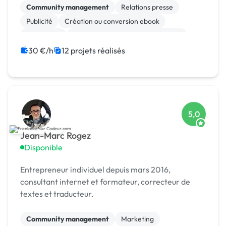
Community management
Relations presse
Publicité
Création ou conversion ebook
SEO / GEO
Campagne display avec bannières
Print (flyer, plaquette, affiche...)
Photo
30 €/h
12 projets réalisés
Motion design
Boutons
5,0
Jean-Marc Rogez
Disponible
Entrepreneur individuel depuis mars 2016,
consultant internet et formateur, correcteur de
textes et traducteur.
Community management
Marketing