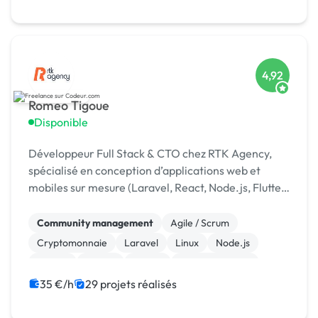
4,92
Romeo Tigoue
Disponible
Développeur Full Stack & CTO chez RTK Agency,
spécialisé en conception d’applications web et
mobiles sur mesure (Laravel, React, Node.js, Flutter)
et en intégration d’IA pour automatiser les
processus
Community management
Agile / Scrum
Cryptomonnaie
Laravel
Linux
Node.js
Python
Vue.JS
jQuery
WooCommerce
35 €/h
29 projets réalisés