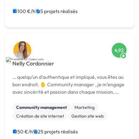
Jeux vidéo
Création de site internet
Landing page
Migration ou refonte de site
100 €/h
5 projets réalisés
SEO / GEO
4,92
Nelly Cordonnier
… quelqu’un d'authentique et impliqué, vous êtes au
bon endroit. ✋ Community manager , je m’engage
avec sincérité et passion dans chaque mission, …
Community management
Marketing
Création de site internet
Gestion site web
50 €/h
25 projets réalisés