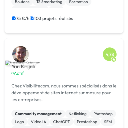
mar...
Boutons
Télémarketing
Formation
Etude de marché
SEM
Campagne display avec bannières
Animation 3D
75 €/h
103 projets réalisés
Création ou conversion ebook
4,78
Yan Krsjak
Actif
Chez Visibilitecom, nous sommes spécialisés dans le
développement de sites internet sur mesure pour
les entreprises.
Community management
Netlinking
Photoshop
Logo
Vidéo IA
ChatGPT
Prestashop
SEM