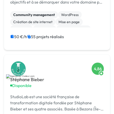
objectifs et à se démarquer dans votre domaine par
la création des interfaces attrayantes et
fonctionnelles qui captivent les utilisateurs. Je
Community management
WordPress
vou...
Création de site internet
Mise en page
Marketing
SEO / GEO
Charte graphique
Emailing
Formation
Audio, Video, Multimedia
50 €/h
55 projets réalisés
4,86
Stéphane Bieber
Disponible
StudioLab est une société française de
transformation digitale fondée par Stéphane
Bieber et ses quatre associés. Basée à Bezons (Île-