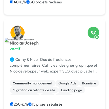
Rédaction
WordPress
40 €/h
30 projets réalisés
Print (flyer, plaquette, affiche...)
Marketing
5,0
Nicolas Joseph
Actif
🌐 Cathy & Nico : Duo de freelances
complémentaires, Cathy est designer graphique et
Nico développeur web, expert SEO, avec plus de 10
ans d’expérience.
Community management
Google Ads
Bannière
Migration ou refonte de site
Landing page
WooCommerce
Stripe
Shopify
Gestion de projet
Print (flyer, plaquette, affiche...)
250 €/h
15 projets réalisés