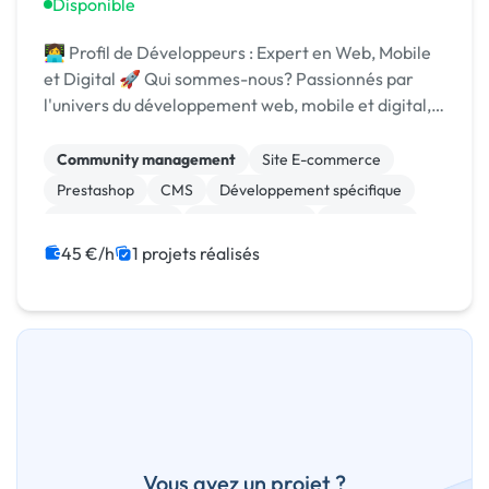
Disponible
👩‍💻 Profil de Développeurs : Expert en Web, Mobile
et Digital 🚀 Qui sommes-nous? Passionnés par
l'univers du développement web, mobile et digital,
nous nous efforçons de transformer les idées en
solutions concrètes. Notre objectif est de créer...
Community management
Site E-commerce
Prestashop
CMS
Développement spécifique
Gestion site web
Site clé en main
WordPress
ChatGPT
Machine Learning
45 €/h
1 projets réalisés
Vous avez un projet ?