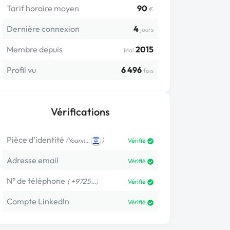
Tarif horaire moyen
90
€
Dernière connexion
4
jours
Membre depuis
2015
Mai
Profil vu
6 496
fois
Vérifications
Pièce d’identité
(
)
Yoann…
Vérifié
Adresse email
Vérifié
N° de téléphone
( +9725…)
Vérifié
Compte LinkedIn
Vérifié