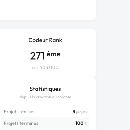
Codeur Rank
271
ème
sur 405 000
Statistiques
depuis la création du compte
Projets réalisés
3
projets
Projets terminés
100
%