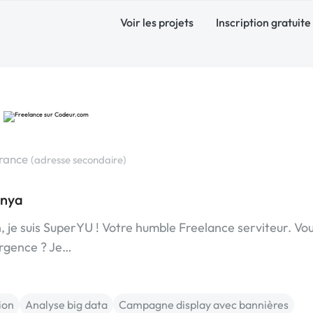
Voir les projets
Inscription gratuite
n
France
(adresse secondaire)
anya
, je suis SuperYU ! Votre humble Freelance serviteur. Vo
urgence ? Je…
ion
Analyse big data
Campagne display avec bannières