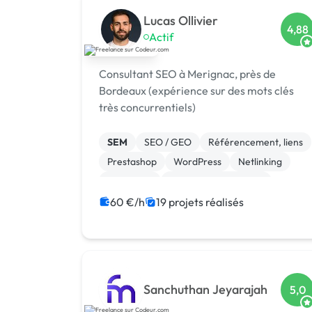
Lucas Ollivier
4,88
Actif
Consultant SEO à Merignac, près de
Bordeaux (expérience sur des mots clés
très concurrentiels)
SEM
SEO / GEO
Référencement, liens
Prestashop
WordPress
Netlinking
Marketing
Experience utilisateur
Shopify
Gestion site web
60 €/h
19 projets réalisés
Sanchuthan Jeyarajah
5,0