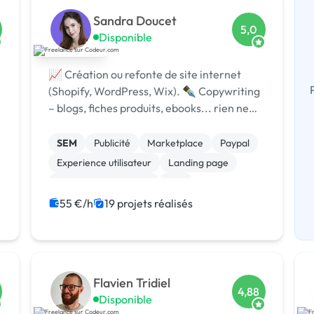
Sandra Doucet
5,0
Disponible
📈 Création ou refonte de site internet
(Shopify, WordPress, Wix). ✒️ Copywriting
– blogs, fiches produits, ebooks... rien ne
m’échappe. 📄 Landing pages qui
convertissent (adieu les taux de rebond !)
SEM
Publicité
Marketplace
Paypal
Experience utilisateur
Landing page
Relecture, correction
Wix
Campagne display avec bannières
55 €/h
19 projets réalisés
Google Ads
Flavien Tridiel
4,88
Disponible