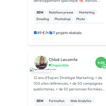
développement spécifique 🧠, édition
logicielle 💻, centre de formation 🎓.
Agréée CII, CIR, Qualiopi, 1er [URL
SEM
Relations presse
Marketing
MASQUÉE] 🏆 !
Emailing
Photoshop
Photo
Motion design
Logo
Charte graphique
Boutons
89 €/h
11 projets réalisés
Chloé Lecomte
4,86
Disponible
12 ans d'Exp en Stratégie Marketing, + de
100 sites référencés, + de 50 campagnes
publicitaires, + de 50 personnes formées
en stratégie marketing et opérationnel.
SEM
Formation
Web Analytics