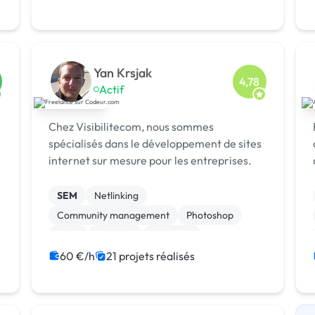
Yan Krsjak
4,78
Actif
Chez Visibilitecom, nous sommes
spécialisés dans le développement de sites
internet sur mesure pour les entreprises.
SEM
Netlinking
Community management
Photoshop
Logo
Vidéo IA
ChatGPT
Prestashop
Google Ads
Emailing
60 €/h
21 projets réalisés