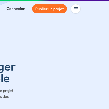
Connexion
Publier un projet
ger
le
e projet
s dès