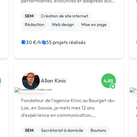
performantes, évolutives et adaptées aux
besoins précis de chaque client.
SEM
Création de site internet
Rédaction
Web design
Mise en page
Android
Gestion de projet
Jeux vidéo
Linux
iOS
30 €/h
55 projets réalisés
Allan Kinic
4,88
Fondateur de l'agence Kinic au Bourget-du-
Lac, en Savoie, je mets mes 12 ans
d’expérience en communication,
marketing digital et cybersécurité au
service des entreprises. Investi également
SEM
Secrétariat à domicile
Boutons