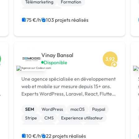
dans le secteur du sport, je conçois des
Télémarketing
Formation
stratégies de mar...
Etude de marché
Campagne display avec bannières
75 €/h
103 projets réalisés
Animation 3D
Création ou conversion ebook
Prospection commerciale
Vinay Bansal
3,92
Disponible
Une agence spécialisée en développement
web et mobile sur mesure depuis 15+ ans.
Experts WordPress, Laravel, React, Flutter,
SEO & Ads. 1500+ projets livrés dans 15+
pays. [URL MASQUÉE]
SEM
WordPress
macOS
Paypal
Stripe
CMS
Experience utilisateur
Landing page
Rédaction
SaaS
10 €/h
22 projets réalisés