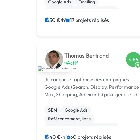
Google Ads
Emailing
Campagne display avec bannières
Midjourney
Machine Learning
50 €/h
17 projets réalisés
Web design
Site clé en main
Thomas Bertrand
4,85
Actif
Je conçois et optimise des campagnes
Google Ads (Search, Display, Performance
Max, Shopping, Ad Grants) pour générer du
trafic qualifié et des ventes mesurables.
Google Partner depuis plus de 8 ans,
SEM
Google Ads
Référencement, liens
Campagne display avec bannières
40 €/h
60 projets réalisés