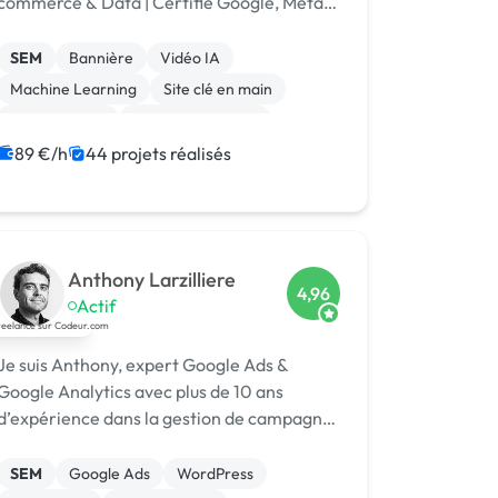
commerce & Data | Certifié Google, Meta,
WordPress, PrestaShop | 🏆 Codeur
Awards 2025
SEM
Bannière
Vidéo IA
Machine Learning
Site clé en main
Landing page
Integration HTML
Experience utilisateur
CSS, HTML, XML
89 €/h
44 projets réalisés
Stripe
Anthony Larzilliere
4,96
Actif
Je suis Anthony, expert Google Ads &
Google Analytics avec plus de 10 ans
d’expérience dans la gestion de campagnes
d’acquisition rentables pour e-commerces
et entreprises en quête de leads qualifiés.
SEM
Google Ads
WordPress