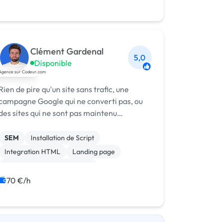
Landing page
Clément Gardenal
5,0
Disponible
Rien de pire qu'un site sans trafic, une
campagne Google qui ne converti pas, ou
des sites qui ne sont pas maintenu
correctement. IKONU va vous
accompagner pour créer l'infrastructure
SEM
Installation de Script
marketing qu'il vous faut. Nous pouvons
Integration HTML
Landing page
vous accompagner sur...
Migration ou refonte de site
Site clé en main
Spip
Wix
70 €/h
WordPress
Campagne display avec bannières