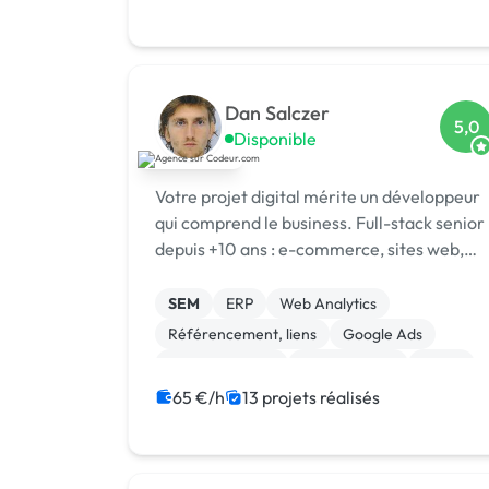
Dan Salczer
5,0
Disponible
Votre projet digital mérite un développeur
qui comprend le business. Full-stack senior
depuis +10 ans : e-commerce, sites web,
apps, SEO. 100% livrés, 5/5 sur Codeur.
SEM
ERP
Web Analytics
Référencement, liens
Google Ads
Site clé en main
Landing page
React
Node.js
Laravel
65 €/h
13 projets réalisés