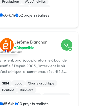
Prestashop
Web Analytics
Gestion site web
Marketing
Référencement, liens
SEO / GEO
60 €/h
32 projets réalisés
Landing page
Jérôme Blanchon
5,0
Disponible
Site lent, piraté, ou plateforme à bout de
souffle ? Depuis 2003, j'interviens là où
c'est critique : e-commerce, sécurité &
réponse à incident, infogérance,
développement sur mesure.
SEM
Logo
Charte graphique
Boutons
Bannière
Audio, Video, Multimedia
Site clé en main
SaaS
Modules et composants
65 €/h
10 projets réalisés