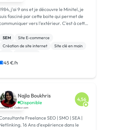
1984, j'ai 9 ans et je découvre le Minitel, je
suis fasciné par cette boite qui permet de
communiquer vers l'extérieur. C'est à cette
époque que naît ma passion pour les
nouvelles technologies. 12 ans plus tard en
SEM
Site E-commerce
achetant une revue informatique j...
Création de site internet
Site clé en main
Wix
WordPress
Campagne display avec bannières
45 €/h
Google Ads
Marketing
Netlinking
Najla Boukhris
4,56
Disponible
Consultante Freelance SEO | SMO | SEA |
etlinking. 16 Ans d'expérience dans le