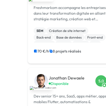
Freshmarkom accompagne les entreprises
dans leur transformation digitale en alliant
stratégie marketing, création web et
branding pour des résultats concrets et
mesurables.
SEM
Création de site internet
Back-end
Base de données
Front-end
JavaScript
Laravel
Node.js
PHP
React
70 €/h
8 projets réalisés
Jonathan Dewaele
5,0
Disponible
Dev senior 15+ ans, SaaS, apps métier, app
mobiles Flutter, automatisations &